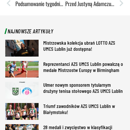
Podsumowanie tygodnia: AMWL-e w żeglarstwie zwieńczone złotem
Przed Justyną Adamczuk drugi sezon w Lublinie
NAJNOWSZE ARTYKUŁY
Mistrzowska kolekcja ubrań LOTTO AZS
UMCS Lublin już dostępna!
Reprezentanci AZS UMCS Lublin powalczą o
medale Mistrzostw Europy w Birmingham
Ulmer nowym sponsorem tytularnym
drużyny tenisa stołowego AZS UMCS Lublin
Triumf zawodników AZS UMCS Lublin w
Białymstoku!
28 medali i zwycięstwo w klasyfikacji