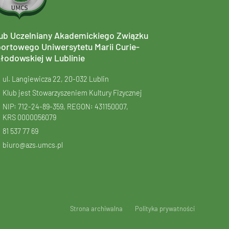
ub Uczelniany Akademickiego Związku
ortowego Uniwersytetu Marii Curie-
łodowskiej w Lublinie
ul. Langiewicza 22, 20-032 Lublin
Klub jest Stowarzyszeniem Kultury Fizycznej
NIP: 712-24-89-359, REGON: 431150007,
KRS
0000056079
81 537 77 69
biuro@azs.umcs.pl
Strona archiwalna
Polityka prywatności