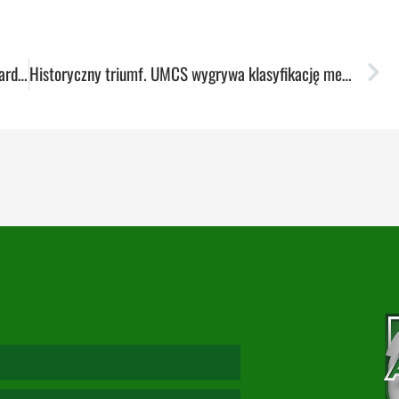
Akanza dalej dominuje. Rywal postawił jednak twarde warunki
Historyczny triumf. UMCS wygrywa klasyfikację medalową Akademickich Mistrzostw Polski!