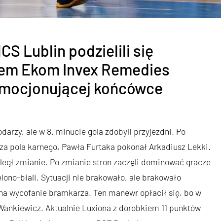
S Lublin podzielili się
em Ekom Invex Remedies
 emocjonującej końcówce
arzy, ale w 8. minucie gola zdobyli przyjezdni. Po
a pola karnego, Pawła Furtaka pokonał Arkadiusz Lekki.
uległ zmianie. Po zmianie stron zaczęli dominować gracze
lono-biali. Sytuacji nie brakowało, ale brakowało
na wycofanie bramkarza. Ten manewr opłacił się, bo w
ankiewicz. Aktualnie Luxiona z dorobkiem 11 punktów