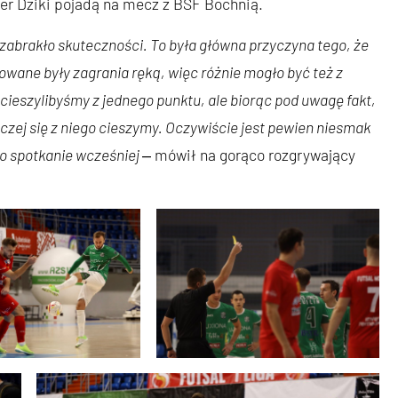
 gier Dziki pojadą na mecz z BSF Bochnią.
zabrakło skuteczności. To była główna przyczyna tego, że
towane były zagrania ręką, więc różnie mogło być też z
cieszylibyśmy z jednego punktu, ale biorąc pod uwagę fakt,
zej się z niego cieszymy. Oczywiście jest pewien niesmak
o spotkanie wcześniej
‒ mówił na gorąco rozgrywający