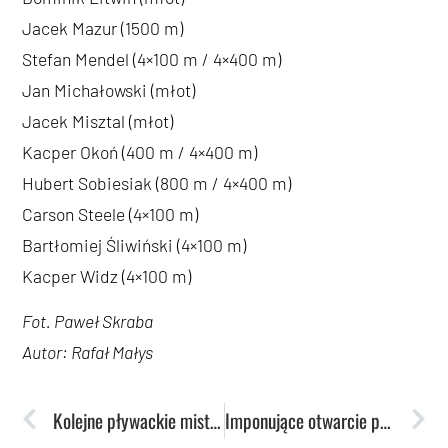
Jacek Mazur (1500 m)
Stefan Mendel (4×100 m / 4×400 m)
Jan Michałowski (młot)
Jacek Misztal (młot)
Kacper Okoń (400 m / 4×400 m)
Hubert Sobiesiak (800 m / 4×400 m)
Carson Steele (4×100 m)
Bartłomiej Śliwiński (4×100 m)
Kacper Widz (4×100 m)
Fot. Paweł Skraba
Autor: Rafał Małys
Kolejne pływackie mistrzostwa w Aqua Lublin. Do walki staną najlepsi 15-latkowie w Polsce
Imponujące otwarcie pływackich mistrzostw. Nasi 15 i 16-letni juniorzy z medalami po pierwszym dniu