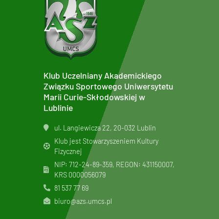
Klub Uczelniany Akademickiego
Związku Sportowego Uniwersytetu
Marii Curie-Skłodowskiej w
Lublinie
ul. Langiewicza 22, 20-032 Lublin
Klub jest Stowarzyszeniem Kultury
Fizycznej
NIP: 712-24-89-359, REGON: 431150007,
KRS
0000056079
81 537 77 69
biuro@azs.umcs.pl