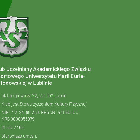
ub Uczelniany Akademickiego Związku
ortowego Uniwersytetu Marii Curie-
łodowskiej w Lublinie
ul. Langiewicza 22, 20-032 Lublin
Klub jest Stowarzyszeniem Kultury Fizycznej
NIP: 712-24-89-359, REGON: 431150007,
KRS
0000056079
81 537 77 69
biuro@azs.umcs.pl