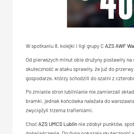
W spotkaniu 8. kolejki I ligi grupy C
AZS AWF Wa
Od pierwszych minut obie drużyny postawiły na s
skuteczność w ataku sprawiły, że już do przerwy
gospodarze, którzy schodzili do szatni z czter
Po zmianie stron lublinianie nie zamierzali skład
bramki, jednak końcówka należała do warszawian
zwyciężyli trzema trafieniami.
Choć
AZS UMCS Lublin
nie zdobył punktów, spo
doświadczenie. Drużyna pokazała skuteczność 