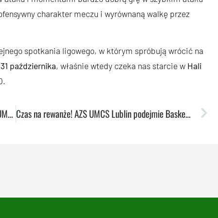
ofensywny charakter meczu i wyrównaną walkę przez
lejnego spotkania ligowego, w którym spróbują wrócić na
ż
31 października
, właśnie wtedy czeka nas starcie w
Hali
0.
Walne Zebranie Sprawozdawczo-Wyborcze AZS UMCS Lublin
Czas na rewanże! AZS UMCS Lublin podejmie Basket Namur Capitale w EuroCup Women