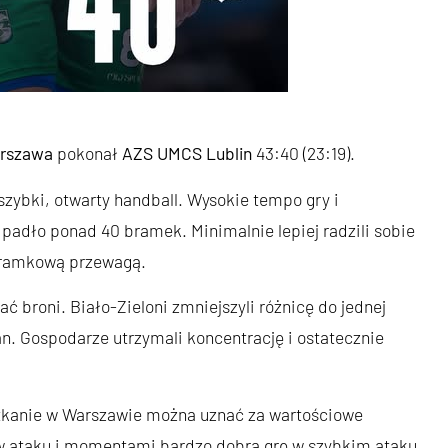
rszawa
pokonał
AZS UMCS Lublin
43:40 (23:19).
zybki, otwarty handball. Wysokie tempo gry i
 padło ponad 40 bramek. Minimalnie lepiej radzili sobie
obramkową przewagą.
ać broni. Biało-Zieloni zmniejszyli różnicę do jednej
. Gospodarze utrzymali koncentrację i ostatecznie
tkanie w Warszawie można uznać za wartościowe
w ataku i momentami bardzo dobrą grę w szybkim ataku