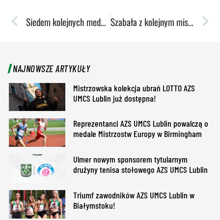
Siedem kolejnych medali pływaków AZS UMCS Lublin
Szabała z kolejnym mistrzostwem kraju oraz niesamowite występy lubelskich sztafet
NAJNOWSZE ARTYKUŁY
Mistrzowska kolekcja ubrań LOTTO AZS
UMCS Lublin już dostępna!
Reprezentanci AZS UMCS Lublin powalczą o
medale Mistrzostw Europy w Birmingham
Ulmer nowym sponsorem tytularnym
drużyny tenisa stołowego AZS UMCS Lublin
Triumf zawodników AZS UMCS Lublin w
Białymstoku!