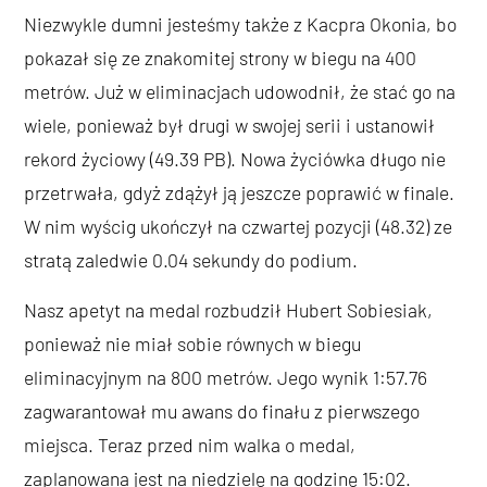
Niezwykle dumni jesteśmy także z Kacpra Okonia, bo
pokazał się ze znakomitej strony w biegu na 400
metrów. Już w eliminacjach udowodnił, że stać go na
wiele, ponieważ był drugi w swojej serii i ustanowił
rekord życiowy (49.39 PB). Nowa życiówka długo nie
przetrwała, gdyż zdążył ją jeszcze poprawić w finale.
W nim wyścig ukończył na czwartej pozycji (48.32) ze
stratą zaledwie 0.04 sekundy do podium.
Nasz apetyt na medal rozbudził Hubert Sobiesiak,
ponieważ nie miał sobie równych w biegu
eliminacyjnym na 800 metrów. Jego wynik 1:57.76
zagwarantował mu awans do finału z pierwszego
miejsca. Teraz przed nim walka o medal,
zaplanowana jest na niedzielę na godzinę 15:02.