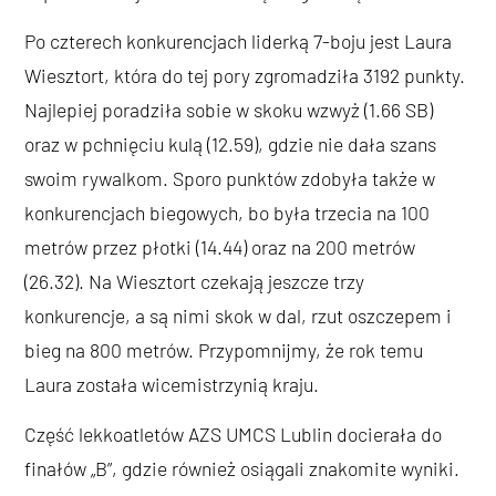
Po czterech konkurencjach liderką 7-boju jest Laura
Wiesztort, która do tej pory zgromadziła 3192 punkty.
Najlepiej poradziła sobie w skoku wzwyż (1.66 SB)
oraz w pchnięciu kulą (12.59), gdzie nie dała szans
swoim rywalkom. Sporo punktów zdobyła także w
konkurencjach biegowych, bo była trzecia na 100
metrów przez płotki (14.44) oraz na 200 metrów
(26.32). Na Wiesztort czekają jeszcze trzy
konkurencje, a są nimi skok w dal, rzut oszczepem i
bieg na 800 metrów. Przypomnijmy, że rok temu
Laura została wicemistrzynią kraju.
Część lekkoatletów AZS UMCS Lublin docierała do
finałów „B”, gdzie również osiągali znakomite wyniki.