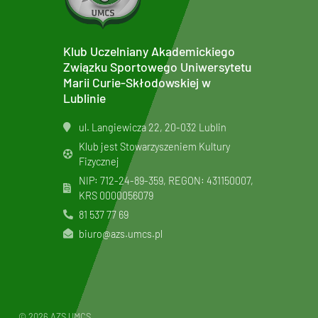
Klub Uczelniany Akademickiego
Związku Sportowego Uniwersytetu
Marii Curie-Skłodowskiej w
Lublinie
ul. Langiewicza 22, 20-032 Lublin
Klub jest Stowarzyszeniem Kultury
Fizycznej
NIP: 712-24-89-359, REGON: 431150007,
KRS
0000056079
81 537 77 69
biuro@azs.umcs.pl
© 2026 AZS UMCS