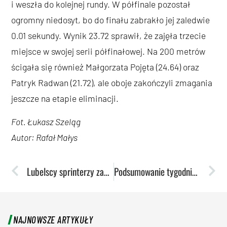
i weszła do kolejnej rundy. W półfinale pozostał
ogromny niedosyt, bo do finału zabrakło jej zaledwie
0.01 sekundy. Wynik 23.72 sprawił, że zajęła trzecie
miejsce w swojej serii półfinałowej. Na 200 metrów
ścigała się również Małgorzata Pojęta (24.64) oraz
Patryk Radwan (21.72), ale oboje zakończyli zmagania
jeszcze na etapie eliminacji.
Fot. Łukasz Szeląg
Autor: Rafał Małys
Lubelscy sprinterzy zawalczą o medale mistrzostw Europy U20
Podsumowanie tygodnia: Lekkoatleci błysnęli formą przed mistrzostwami Polski
NAJNOWSZE ARTYKUŁY