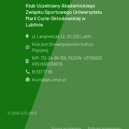
Klub Uczelniany Akademickiego
Związku Sportowego Uniwersytetu
Marii Curie-Skłodowskiej w
Lublinie
ul. Langiewicza 22, 20-032 Lublin
Klub jest Stowarzyszeniem Kultury
Fizycznej
NIP: 712-24-89-359, REGON: 431150007,
KRS
0000056079
81 537 77 69
biuro@azs.umcs.pl
© 2026 AZS UMCS
Strona archiwalna
Polityka prywatności