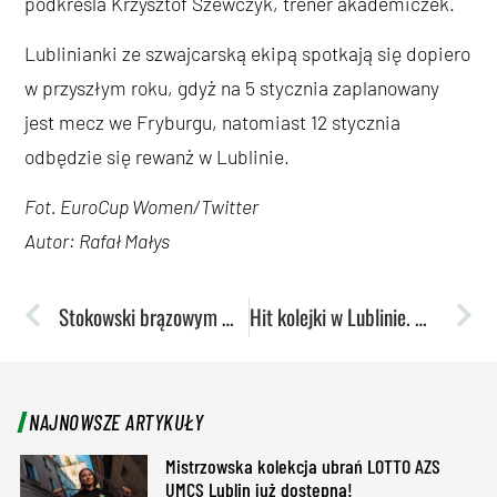
podkreśla Krzysztof Szewczyk, trener akademiczek.
Lublinianki ze szwajcarską ekipą spotkają się dopiero
w przyszłym roku, gdyż na 5 stycznia zaplanowany
jest mecz we Fryburgu, natomiast 12 stycznia
odbędzie się rewanż w Lublinie.
Fot. EuroCup Women/Twitter
Autor: Rafał Małys
Stokowski brązowym medalistą mistrzostw świata!
Hit kolejki w Lublinie. Wicemistrzynie kontra mistrzynie kraju
NAJNOWSZE ARTYKUŁY
Mistrzowska kolekcja ubrań LOTTO AZS
UMCS Lublin już dostępna!