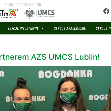
SPONSORZY STRATEGICZNI
SEKCJE WYCZYNOWE
SEKCJE AKADEMICKIE
SEKCJE M
rtnerem AZS UMCS Lublin!