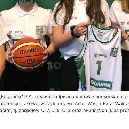
W „Bogdanki” S.A. została podpisana umowa sponsorska m
erencji prasowej złożyli prezesi: Artur Wasil i Rafał Wa
iet, tj. zespołów U17, U15, U13 oraz młodszych (klas pro