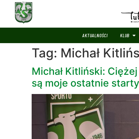
AKTUALNOŚCI
KLUB
Tag:
Michał Kitlińs
Michał Kitliński: Cięże
są moje ostatnie start