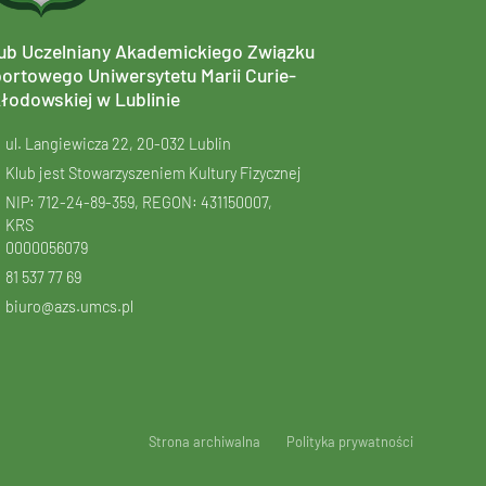
ub Uczelniany Akademickiego Związku
ortowego Uniwersytetu Marii Curie-
łodowskiej w Lublinie
ul. Langiewicza 22, 20-032 Lublin
Klub jest Stowarzyszeniem Kultury Fizycznej
NIP: 712-24-89-359, REGON: 431150007,
KRS
0000056079
81 537 77 69
biuro@azs.umcs.pl
Strona archiwalna
Polityka prywatności