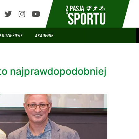
ŁODZIEŻOWE
AKADEMIE
e to najprawdopodobniej