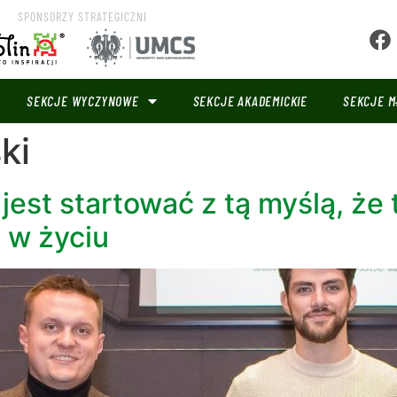
SPONSORZY STRATEGICZNI
SEKCJE WYCZYNOWE
SEKCJE AKADEMICKIE
SEKCJE M
ki
j jest startować z tą myślą, ż
y w życiu