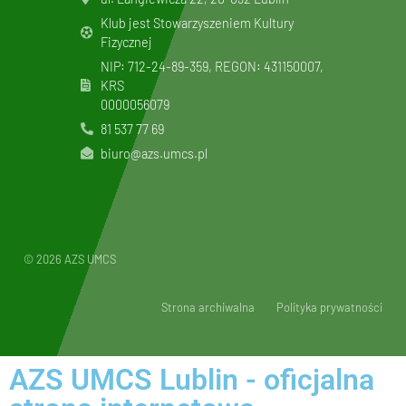
Klub jest Stowarzyszeniem Kultury
Fizycznej
NIP: 712-24-89-359, REGON: 431150007,
KRS
0000056079
81 537 77 69
biuro@azs.umcs.pl
© 2026 AZS UMCS
Strona archiwalna
Polityka prywatności
AZS UMCS Lublin - oficjalna