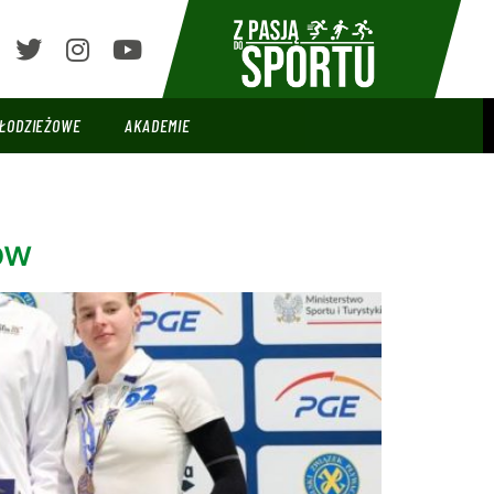
ŁODZIEŻOWE
AKADEMIE
ów