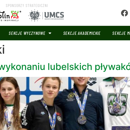
SPONSORZY STRATEGICZNI
SEKCJE WYCZYNOWE
SEKCJE AKADEMICKIE
SEKCJE M
i
wykonaniu lubelskich pływak