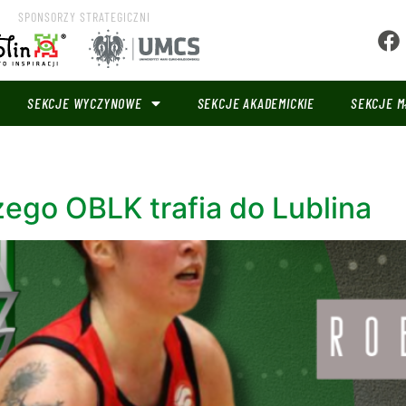
SPONSORZY STRATEGICZNI
SEKCJE WYCZYNOWE
SEKCJE AKADEMICKIE
SEKCJE M
go OBLK trafia do Lublina