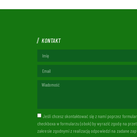
KONTAKT
Jeśli chcesz skontaktować się z nami poprzez formul
checkboxa w formularzu (obok) by wyrazić zgodę na prze
zakresie zgodnymi z realizacją odpowiedzi na zadane zapy