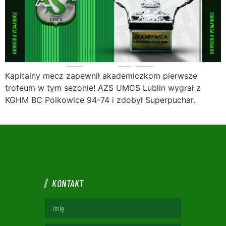
Kapitalny mecz zapewnił akademiczkom pierwsze
trofeum w tym sezonie! AZS UMCS Lublin wygrał z
KGHM BC Polkowice 94-74 i zdobył Superpuchar.
KONTAKT