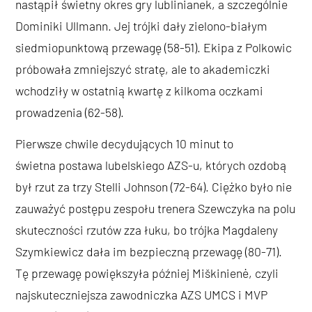
nastąpił świetny okres gry lublinianek, a szczególnie
Dominiki Ullmann. Jej trójki dały zielono-białym
siedmiopunktową przewagę (58-51). Ekipa z Polkowic
próbowała zmniejszyć stratę, ale to akademiczki
wchodziły w ostatnią kwartę z kilkoma oczkami
prowadzenia (62-58).
Pierwsze chwile decydujących 10 minut to
świetna postawa lubelskiego AZS-u, których ozdobą
był rzut za trzy Stelli Johnson (72-64). Ciężko było nie
zauważyć postępu zespołu trenera Szewczyka na polu
skuteczności rzutów zza łuku, bo trójka Magdaleny
Szymkiewicz dała im bezpieczną przewagę (80-71).
Tę przewagę powiększyła później Miškinienė, czyli
najskuteczniejsza zawodniczka AZS UMCS i MVP