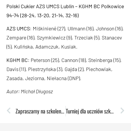
Polski Cukier AZS UMCS Lublin
– KGHM BC Polkowice
94-74 (28-24, 13-20, 21-14, 32-16)
AZS UMCS
: Miškinienė (27), Ullmann (16), Johnson (16),
Zempare (16), Szymkiewicz (9), Trzeciak (5), Stanacev
(5), Kulińska, Adamczuk, Kusiak.
KGHM BC
: Peterson (25), Cannon (18), Steinberga (15),
Davis (11), Piestrzyńska (3), Gajda (2), Piechowiak,
Zasada, Jeziorna, Niełacna (DNP).
Autor: Michał Długosz
Zapraszamy na szkolenie „Siła Narodu – Sport dla Obronności”
Turniej dla uczniów szkół podstawowych „Futsal Gram”. Zapraszamy!