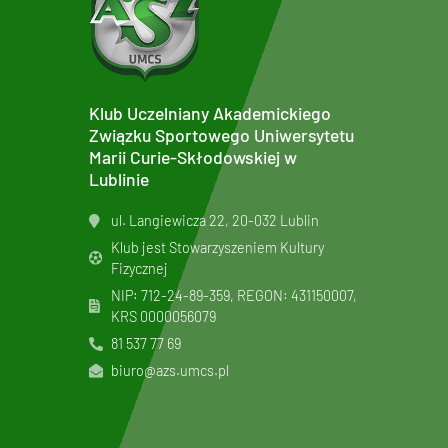
Klub Uczelniany Akademickiego
Związku Sportowego Uniwersytetu
Marii Curie-Skłodowskiej w
Lublinie
ul. Langiewicza 22, 20-032 Lublin
Klub jest Stowarzyszeniem Kultury
Fizycznej
NIP: 712-24-89-359, REGON: 431150007,
KRS
0000056079
81 537 77 69
biuro@azs.umcs.pl