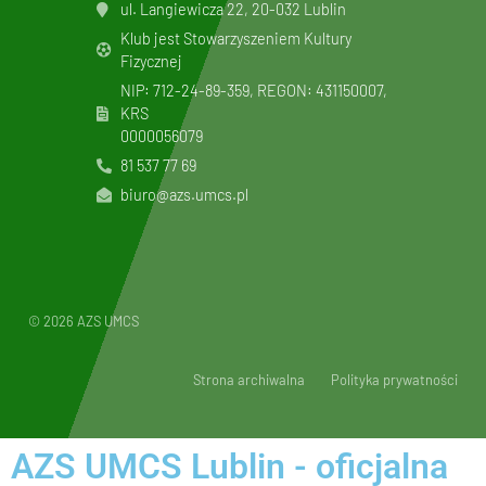
ul. Langiewicza 22, 20-032 Lublin
Klub jest Stowarzyszeniem Kultury
Fizycznej
NIP: 712-24-89-359, REGON: 431150007,
KRS
0000056079
81 537 77 69
biuro@azs.umcs.pl
© 2026 AZS UMCS
Strona archiwalna
Polityka prywatności
AZS UMCS Lublin - oficjalna