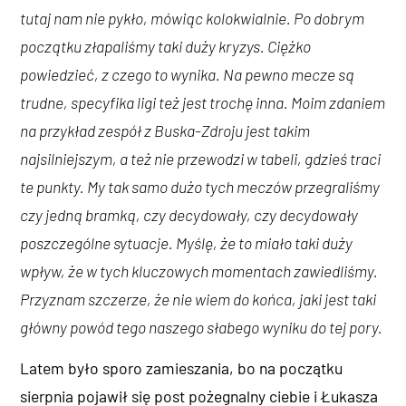
tutaj nam nie pykło, mówiąc kolokwialnie. Po dobrym
początku złapaliśmy taki duży kryzys. Ciężko
powiedzieć, z czego to wynika. Na pewno mecze są
trudne, specyfika ligi też jest trochę inna. Moim zdaniem
na przykład zespół z Buska-Zdroju jest takim
najsilniejszym, a też nie przewodzi w tabeli, gdzieś traci
te punkty. My tak samo dużo tych meczów przegraliśmy
czy jedną bramką, czy decydowały, czy decydowały
poszczególne sytuacje. Myślę, że to miało taki duży
wpływ, że w tych kluczowych momentach zawiedliśmy.
Przyznam szczerze, że nie wiem do końca, jaki jest taki
główny powód tego naszego słabego wyniku do tej pory.
Latem było sporo zamieszania, bo na początku
sierpnia pojawił się post pożegnalny ciebie i Łukasza