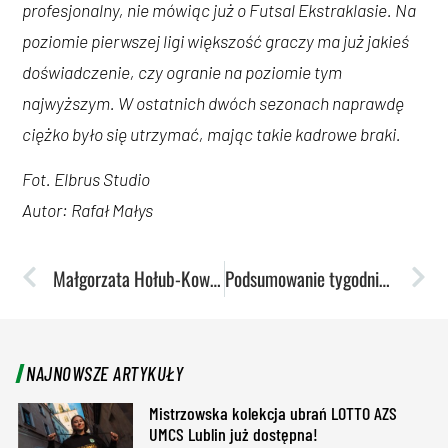
profesjonalny, nie mówiąc już o Futsal Ekstraklasie. Na
poziomie pierwszej ligi większość graczy ma już jakieś
doświadczenie, czy ogranie na poziomie tym
najwyższym. W ostatnich dwóch sezonach naprawdę
ciężko było się utrzymać, mając takie kadrowe braki.
Fot. Elbrus Studio
Autor: Rafał Małys
Małgorzata Hołub-Kowalik: Jak otworzyłam wór z medalami na zakończenie kariery, to sama byłam w szoku, ile tego się nazbierało
Podsumowanie tygodnia: Trudny weekend dla akademików
NAJNOWSZE ARTYKUŁY
Mistrzowska kolekcja ubrań LOTTO AZS
UMCS Lublin już dostępna!