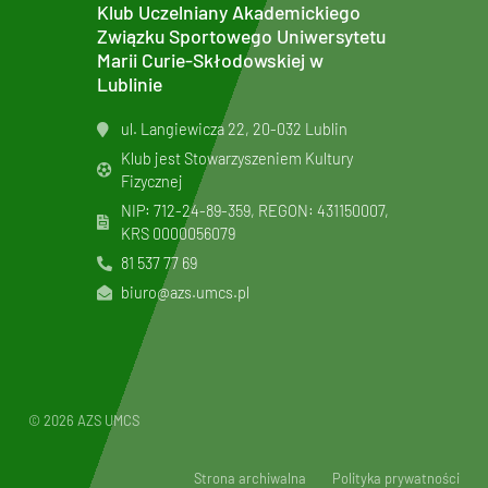
Klub Uczelniany Akademickiego
Związku Sportowego Uniwersytetu
Marii Curie-Skłodowskiej w
Lublinie
ul. Langiewicza 22, 20-032 Lublin
Klub jest Stowarzyszeniem Kultury
Fizycznej
NIP: 712-24-89-359, REGON: 431150007,
KRS
0000056079
81 537 77 69
biuro@azs.umcs.pl
© 2026 AZS UMCS
Strona archiwalna
Polityka prywatności