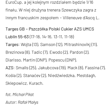
EuroCup, a jej kolejnym rozdziałem będzie 1/16
finału. W niej drużyna trenera Szewczyka zagra z
innym francuskim zespołem – Villeneuve d’Ascq L.
Targes GB – Pszczółka Polski Cukier AZS UMCS
Lublin 55-63
(17-18, 14-16, 13-11, 11-18)
Targes
: Wojta (13), Samson (12), Mitrashinovikj (11),
Brezinova (8), Tadic (7), Ewodo (2), Pardon (2),
Diarisso, Martin (DNP), Popescu (DNP).
AZS
: Smalls (25), Jakubcova (19), Mack (8), Fassina (7),
Kośla (2), Stanaćev (2), Niedźwiedzka, Mestdagh,
Sklepowicz, Kurach.
fot. Michał Piłat
Autor: Rafał Małys