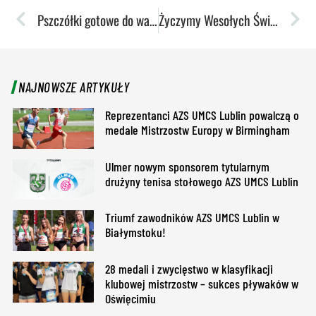
Pszczółki gotowe do walki o awans. Przed nimi rewanż we Francji
Życzymy Wesołych Świąt Bożego Narodzenia!
NAJNOWSZE ARTYKUŁY
Reprezentanci AZS UMCS Lublin powalczą o
medale Mistrzostw Europy w Birmingham
Ulmer nowym sponsorem tytularnym
drużyny tenisa stołowego AZS UMCS Lublin
Triumf zawodników AZS UMCS Lublin w
Białymstoku!
28 medali i zwycięstwo w klasyfikacji
klubowej mistrzostw – sukces pływaków w
Oświęcimiu