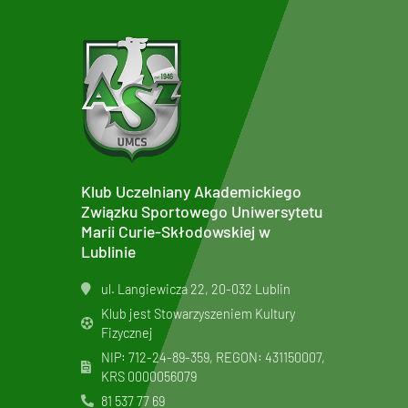
Klub Uczelniany Akademickiego
Związku Sportowego Uniwersytetu
Marii Curie-Skłodowskiej w
Lublinie
ul. Langiewicza 22, 20-032 Lublin
Klub jest Stowarzyszeniem Kultury
Fizycznej
NIP: 712-24-89-359, REGON: 431150007,
KRS
0000056079
81 537 77 69