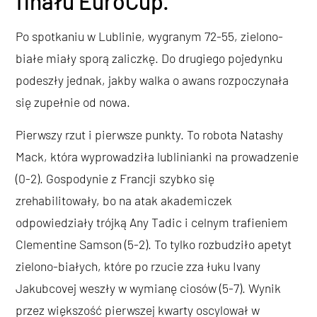
finału EuroCup.
Po spotkaniu w Lublinie, wygranym 72-55, zielono-
białe miały sporą zaliczkę. Do drugiego pojedynku
podeszły jednak, jakby walka o awans rozpoczynała
się zupełnie od nowa.
Pierwszy rzut i pierwsze punkty. To robota Natashy
Mack, która wyprowadziła lublinianki na prowadzenie
(0-2). Gospodynie z Francji szybko się
zrehabilitowały, bo na atak akademiczek
odpowiedziały trójką Any Tadic i celnym trafieniem
Clementine Samson (5-2). To tylko rozbudziło apetyt
zielono-białych, które po rzucie zza łuku Ivany
Jakubcovej weszły w wymianę ciosów (5-7). Wynik
przez większość pierwszej kwarty oscylował w