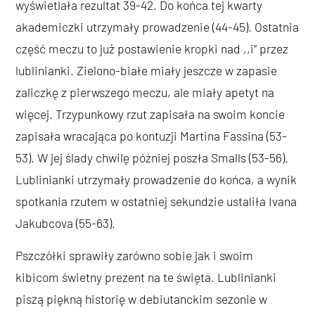
wyświetlała rezultat 39-42. Do końca tej kwarty
akademiczki utrzymały prowadzenie (44-45). Ostatnia
część meczu to już postawienie kropki nad ,,i” przez
lublinianki. Zielono-białe miały jeszcze w zapasie
zaliczkę z pierwszego meczu, ale miały apetyt na
więcej. Trzypunkowy rzut zapisała na swoim koncie
zapisała wracająca po kontuzji Martina Fassina (53-
53). W jej ślady chwilę później poszła Smalls (53-56).
Lublinianki utrzymały prowadzenie do końca, a wynik
spotkania rzutem w ostatniej sekundzie ustaliła Ivana
Jakubcova (55-63).
Pszczółki sprawiły zarówno sobie jak i swoim
kibicom świetny prezent na te święta. Lublinianki
piszą piękną historię w debiutanckim sezonie w