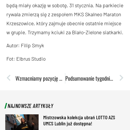
będą miały okazję w sobotę, 31 stycznia. Na parkiecie
rywala zmierzą się z zespołem MKS Skalneo Maraton
Krzeszowice, który zajmuje obecnie ostatnie miejsce
w grupie. Trzymamy kciuki za Biało-Zielone siatkarki.
Autor: Filip Smyk
Fot: Elbrus Studio
Wzmacniamy pozycję w lidze. „Akademiczki” wygrywają we Wrocławiu.
Podsumowanie tygodnia: Trudne chwile siatkarek i ważne zwycięstwa koszykarek
NAJNOWSZE ARTYKUŁY
Mistrzowska kolekcja ubrań LOTTO AZS
UMCS Lublin już dostępna!