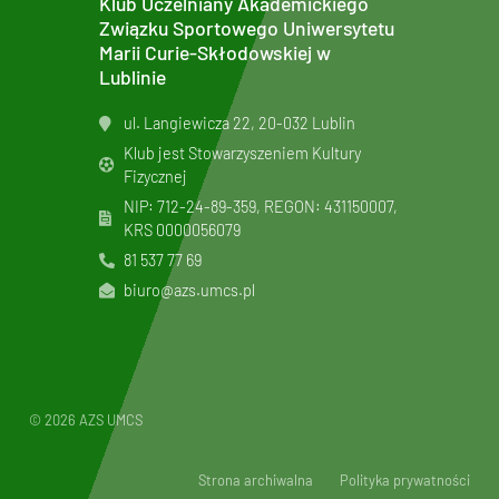
Klub Uczelniany Akademickiego
Związku Sportowego Uniwersytetu
Marii Curie-Skłodowskiej w
Lublinie
ul. Langiewicza 22, 20-032 Lublin
Klub jest Stowarzyszeniem Kultury
Fizycznej
NIP: 712-24-89-359, REGON: 431150007,
KRS
0000056079
81 537 77 69
biuro@azs.umcs.pl
© 2026 AZS UMCS
Strona archiwalna
Polityka prywatności