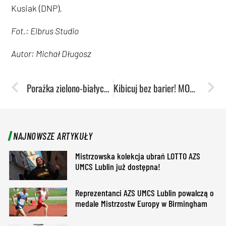
Kusiak (DNP).
Fot.: Elbrus Studio
Autor: Michał Długosz
Porażka zielono-białych w Gorzowie. Koszykarki krok dalej od półfinału
Kibicuj bez barier! MOSiR Lublin startuje z nowym programem: „Z domu na mecz”
NAJNOWSZE ARTYKUŁY
Mistrzowska kolekcja ubrań LOTTO AZS
UMCS Lublin już dostępna!
Reprezentanci AZS UMCS Lublin powalczą o
medale Mistrzostw Europy w Birmingham