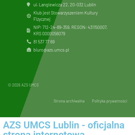
ul. Langiewicza 22, 20-032 Lublin
Klub jest Stowarzyszeniem Kultury
Fizycznej
NIP: 712-24-89-359, REGON: 431150007,
KRS
0000056079
81 537 77 69
biuro@azs.umcs.pl
© 2026 AZS UMCS
Strona archiwalna
Polityka prywatności
AZS UMCS Lublin - oficjalna
strona internetowa