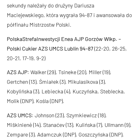
sekundy należały do drużyny Dariusza
Maciejewskiego, która wygrała 94-87 i awansowała do
półfinału Mistrzostw Polski.
PolskaStrefaInwestycji Enea AJP Gorzów Wlkp. –
Polski Cukier AZS UMCS Lublin 94-87
(22-20, 26-25,
20-21, 17-19, 9-2)
AZS AJP
: Walker (29), Tsineke (20), Miller (19),
Gertchen (13), Śmiałek (3), Mikulasikova (3),
Kobylińska (3), Lebiecka (4), Kuczyńska, Steblecka,
Molik (DNP), Kośla (DNP).
AZS UMCS
: Johnson (23), Szymkiewicz (18),
Miškinienė (14), Stanaćev (13), Kulińska (7), Ullmann (9),
Zempare (3), Adamczuk (DNP), Goszczyńska (DNP),