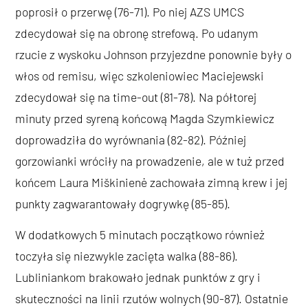
poprosił o przerwę (76-71). Po niej AZS UMCS
zdecydował się na obronę strefową. Po udanym
rzucie z wyskoku Johnson przyjezdne ponownie były o
włos od remisu, więc szkoleniowiec Maciejewski
zdecydował się na time-out (81-78). Na półtorej
minuty przed syreną końcową Magda Szymkiewicz
doprowadziła do wyrównania (82-82). Później
gorzowianki wróciły na prowadzenie, ale w tuż przed
końcem Laura Miškinienė zachowała zimną krew i jej
punkty zagwarantowały dogrywkę (85-85).
W dodatkowych 5 minutach początkowo również
toczyła się niezwykle zacięta walka (88-86).
Lubliniankom brakowało jednak punktów z gry i
skuteczności na linii rzutów wolnych (90-87). Ostatnie