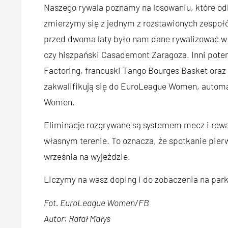
Naszego rywala poznamy na losowaniu, które odb
zmierzymy się z jednym z rozstawionych zespołó
przed dwoma laty było nam dane rywalizować 
czy hiszpański Casademont Zaragoza. Inni poten
Factoring, francuski Tango Bourges Basket oraz
zakwalifikują się do EuroLeague Women, automat
Women.
Eliminacje rozgrywane są systemem mecz i rewa
własnym terenie. To oznacza, że spotkanie pier
września na wyjeździe.
Liczymy na wasz doping i do zobaczenia na park
Fot. EuroLeague Women/FB
Autor: Rafał Małys