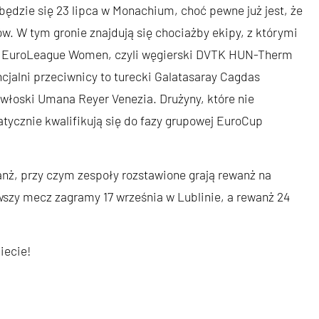
ędzie się 23 lipca w Monachium, choć pewne już jest, że
w. W tym gronie znajdują się chociażby ekipy, z którymi
w EuroLeague Women, czyli węgierski DVTK HUN-Therm
cjalni przeciwnicy to turecki Galatasaray Cagdas
 włoski Umana Reyer Venezia. Drużyny, które nie
ycznie kwalifikują się do fazy grupowej EuroCup
nż, przy czym zespoły rozstawione grają rewanż na
wszy mecz zagramy 17 września w Lublinie, a rewanż 24
iecie!