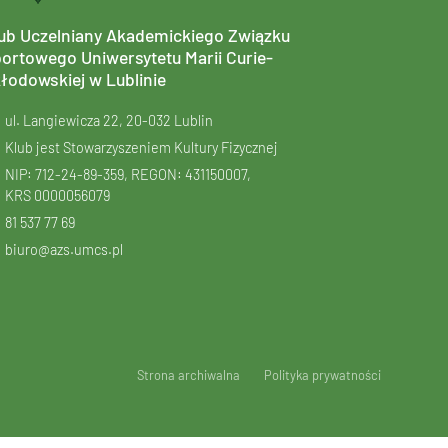
ub Uczelniany Akademickiego Związku
ortowego Uniwersytetu Marii Curie-
łodowskiej w Lublinie
ul. Langiewicza 22, 20-032 Lublin
Klub jest Stowarzyszeniem Kultury Fizycznej
NIP: 712-24-89-359, REGON: 431150007,
KRS
0000056079
81 537 77 69
biuro@azs.umcs.pl
Strona archiwalna
Polityka prywatności