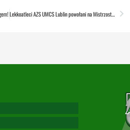
gem!
Lekkoatleci AZS UMCS Lublin powołani na Mistrzostwa Europy U23