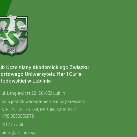
ub Uczelniany Akademickiego Związku
ortowego Uniwersytetu Marii Curie-
łodowskiej w Lublinie
ul. Langiewicza 22, 20-032 Lublin
Klub jest Stowarzyszeniem Kultury Fizycznej
NIP: 712-24-89-359, REGON: 431150007,
KRS
0000056079
81 537 77 69
biuro@azs.umcs.pl