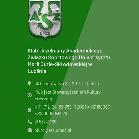
Klub Uczelniany Akademickiego
Związku Sportowego Uniwersytetu
Marii Curie-Skłodowskiej w
Lublinie
ul. Langiewicza 22, 20-032 Lublin
Klub jest Stowarzyszeniem Kultury
Fizycznej
NIP: 712-24-89-359, REGON: 431150007,
KRS
0000056079
81 537 77 69
biuro@azs.umcs.pl