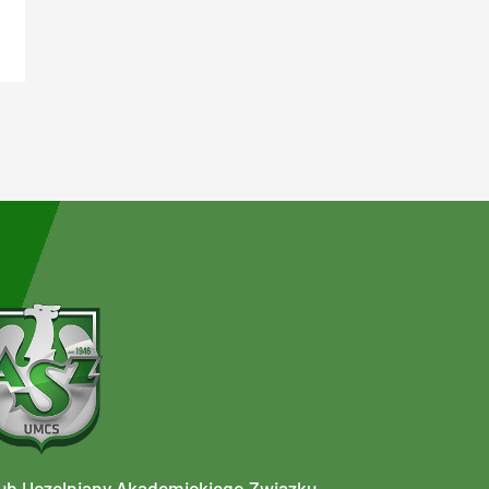
ub Uczelniany Akademickiego Związku