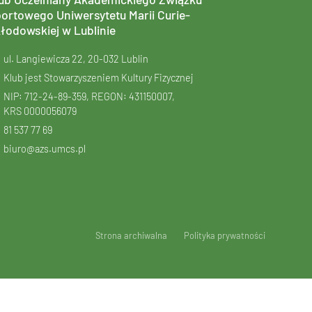
ortowego Uniwersytetu Marii Curie-
łodowskiej w Lublinie
ul. Langiewicza 22, 20-032 Lublin
Klub jest Stowarzyszeniem Kultury Fizycznej
NIP: 712-24-89-359, REGON: 431150007,
KRS
0000056079
81 537 77 69
biuro@azs.umcs.pl
Strona archiwalna
Polityka prywatności