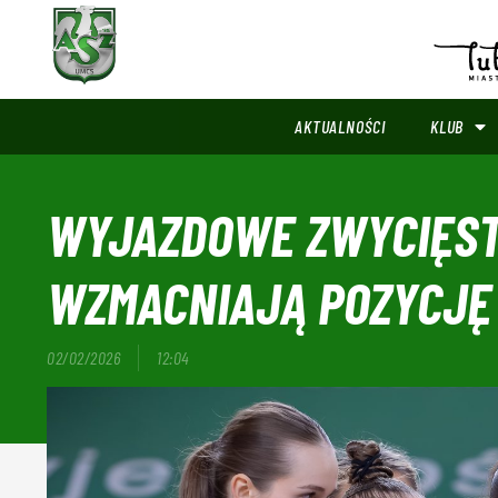
AKTUALNOŚCI
KLUB
WYJAZDOWE ZWYCIĘSTW
WZMACNIAJĄ POZYCJĘ 
02/02/2026
12:04