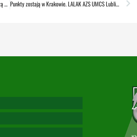
Wygrywamy na własnej hali. Koszykarki wychodzą na pozycję lidera.
Punkty zostają w Krakowie. LALAK AZS UMCS Lublin przegrywa z Bronowianką.
Kl