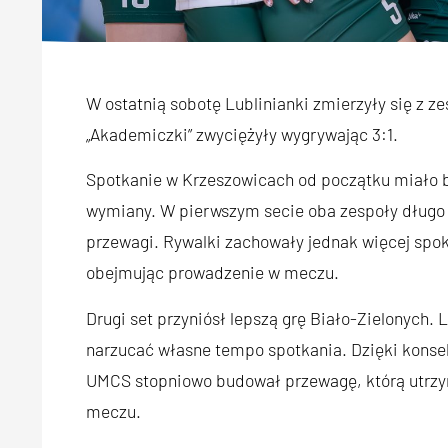
W ostatnią sobotę Lublinianki zmierzyły się z
„Akademiczki” zwyciężyły wygrywając 3:1.
Spotkanie w Krzeszowicach od początku miało b
wymiany. W pierwszym secie oba zespoły długo s
przewagi. Rywalki zachowały jednak więcej spok
obejmując prowadzenie w meczu.
Drugi set przyniósł lepszą grę Biało-Zielonych. 
narzucać własne tempo spotkania. Dzięki konsek
UMCS stopniowo budował przewagę, którą utrzy
meczu.