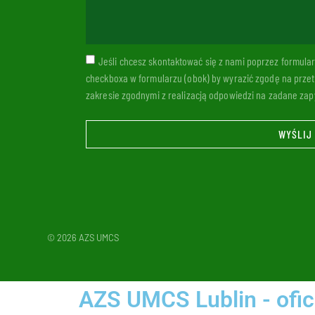
Jeśli chcesz skontaktować się z nami poprzez formul
checkboxa w formularzu (obok) by wyrazić zgodę na prze
zakresie zgodnymi z realizacją odpowiedzi na zadane zapy
WYŚLIJ
© 2026 AZS UMCS
AZS UMCS Lublin - ofic