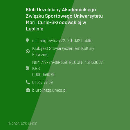
Klub Uczelniany Akademickiego
Związku Sportowego Uniwersytetu
Marii Curie-Skłodowskiej w
Lublinie
ul. Langiewicza 22, 20-032 Lublin
Klub jest Stowarzyszeniem Kultury
Fizycznej
NIP: 712-24-89-359, REGON: 431150007,
KRS
0000056079
81 537 77 69
biuro@azs.umcs.pl
© 2026 AZS UMCS