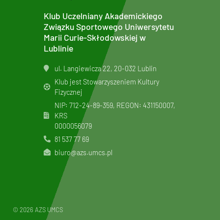
Klub Uczelniany Akademickiego
Związku Sportowego Uniwersytetu
Marii Curie-Skłodowskiej w
Lublinie
ul. Langiewicza 22, 20-032 Lublin
Klub jest Stowarzyszeniem Kultury
Fizycznej
NIP: 712-24-89-359, REGON: 431150007,
KRS
0000056079
81 537 77 69
biuro@azs.umcs.pl
© 2026 AZS UMCS