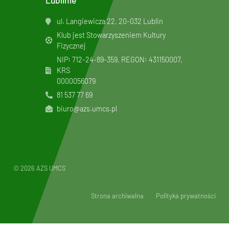
Lublinie
ul. Langiewicza 22, 20-032 Lublin
Klub jest Stowarzyszeniem Kultury
Fizycznej
NIP: 712-24-89-359, REGON: 431150007,
KRS
0000056079
81 537 77 69
biuro@azs.umcs.pl
© 2026 AZS UMCS
Strona archiwalna
Polityka prywatności