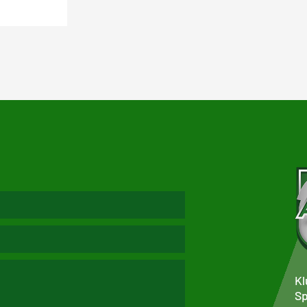
Kl
Sp