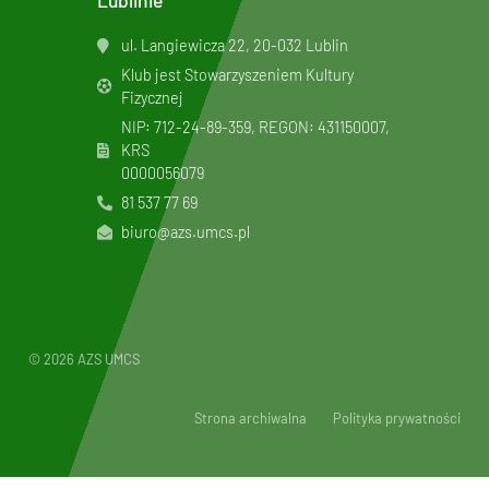
Lublinie
ul. Langiewicza 22, 20-032 Lublin
Klub jest Stowarzyszeniem Kultury
Fizycznej
NIP: 712-24-89-359, REGON: 431150007,
KRS
0000056079
81 537 77 69
biuro@azs.umcs.pl
© 2026 AZS UMCS
Strona archiwalna
Polityka prywatności