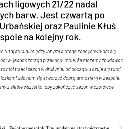
ach ligowych 21/22 nadal
łych barw. Jest czwartą po
 Urbańskiej oraz Paulinie Kłuś
spole na kolejny rok.
yć tutaj studia, między innymi dlatego zdecydowałam się
ny barw, jednak zarząd przekonał mnie, że możemy zbudować
to mój trzeci sezon w drużynie, od początku czuje się tutaj
iczkami uda nam się stworzyć dobrą atmosferę w zespole.
amy z siebie wszystko, aby zakończyć sezon w czołówce
Piłkarze wrócili z AMP: srebro w uniwersytetach i siódme miejsce w generalce!
Świetny początek. Trzy medale na start mistrzostw Polski!