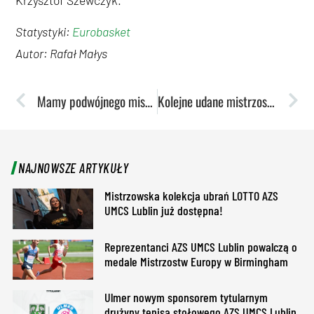
Statystyki:
Eurobasket
Autor: Rafał Małys
Mamy podwójnego mistrza Polski! Młodzi lekkoatleci w krajowej czołówce
Kolejne udane mistrzostwa Polski. Pływacy przywieźli worek pełen medali
NAJNOWSZE ARTYKUŁY
Mistrzowska kolekcja ubrań LOTTO AZS
UMCS Lublin już dostępna!
Reprezentanci AZS UMCS Lublin powalczą o
medale Mistrzostw Europy w Birmingham
Ulmer nowym sponsorem tytularnym
drużyny tenisa stołowego AZS UMCS Lublin