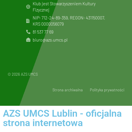
Klub jest Stowarzyszeniem Kultury
Fizycznej
NIP: 712-24-89-359, REGON: 431150007,
KRS
0000056079
81 537 77 69
biuro@azs.umcs.pl
© 2026 AZS UMCS
Strona archiwalna
Polityka prywatności
AZS UMCS Lublin - oficjalna
strona internetowa