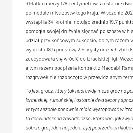
31-latka mierzy 178 centymetrów, a ostatnie dwa 
po medale mistrzostw tego kraju. W sezonie 2
wystąpiła 34-krotnie, notując średnio 19.7 punkt
pomogła swojej drużynie sięgnąć po szóste w hi
udział przy końcowym sukcesie, bo tym razem w
wyniosła 18.5 punktów, 2.5 asysty oraz 4.5 zbió
zdecydowała się wrócić do izraelskiej ligi. Wc
a tym razem podpisała kontrakt z Maccabi Rama
rozgrywek nie rozpoczęto w przewidzianym term
To jest gracz, który tak naprawdę może grać na poz
izraelskiej, rumuńskiej i ostatnie dwa sezony spę
W tym sezonie ponownie miała występować w Izrael
to doświadczona zawodniczka, która wie, jak zwyc
dobrze gra jeden na jeden. Z jej poprzednich klub