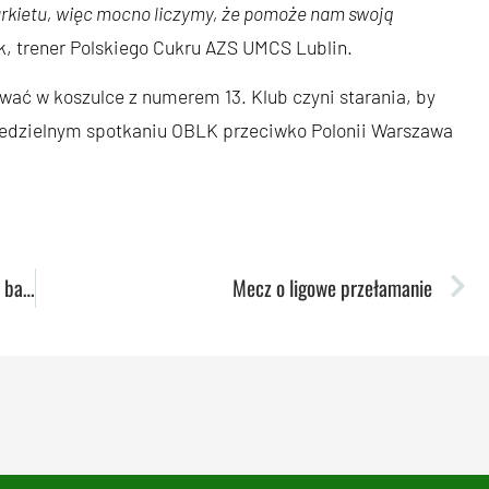
parkietu, więc mocno liczymy, że pomoże nam swoją
k, trener Polskiego Cukru AZS UMCS Lublin.
wać w koszulce z numerem 13. Klub czyni starania, by
edzielnym spotkaniu OBLK przeciwko Polonii Warszawa
Veronica Burton: Wiedziałam, że przyjście tu jest bardzo dobrą opcją
Mecz o ligowe przełamanie