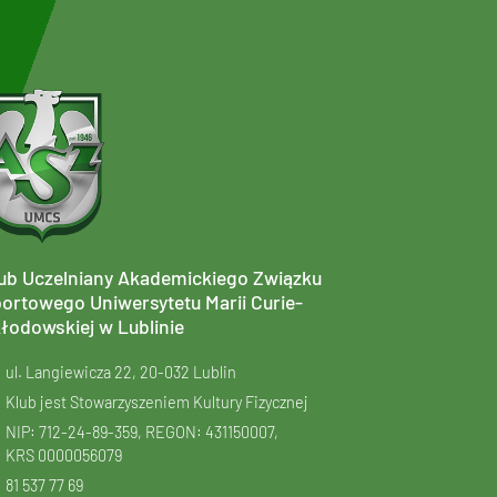
ub Uczelniany Akademickiego Związku
ortowego Uniwersytetu Marii Curie-
łodowskiej w Lublinie
ul. Langiewicza 22, 20-032 Lublin
Klub jest Stowarzyszeniem Kultury Fizycznej
NIP: 712-24-89-359, REGON: 431150007,
KRS
0000056079
81 537 77 69