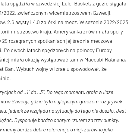
lata spędziła w szwedzkiej Lulei Basket, z gdzie sięgała
021/2022, zwieńczonym wicemistrzostwem Szwecji,
ów, 2.6 asysty i 4.0 zbiórki na mecz. W sezonie 2022/2023
storii mistrzostwo kraju. Amerykanka znów miała spory
 29 rozegranych spotkaniach jej średnia meczowa
rki. Po dwóch latach spędzonych na północy Europy
ześniej miała okazję występować tam w Maccabi Ra’anana,
t Gan. Wybuch wojny w Izraelu spowodował, że
inie.
ycjach od ,,1″ do ,,3″. Do tego momentu grała w lidze
dziła w Szwecji, gdzie była najlepszym graczem rozgrywek.
u, jednak ze względu na sytuację do tego nie doszło. Jest
iężać. Dysponuje bardzo dobrym rzutem za trzy punkty,
ów mamy bardzo dobre referencje o niej, zarówno jako