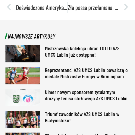
Doświadczona Amerykanka wzmocni mistrzynie Polski
Zła passa przełamana! Polski Cukier AZS UMCS Lublin wygrywa z SKK Polonią Warszawa
NAJNOWSZE ARTYKUŁY
Mistrzowska kolekcja ubrań LOTTO AZS
UMCS Lublin już dostępna!
Reprezentanci AZS UMCS Lublin powalczą o
medale Mistrzostw Europy w Birmingham
Ulmer nowym sponsorem tytularnym
drużyny tenisa stołowego AZS UMCS Lublin
Triumf zawodników AZS UMCS Lublin w
Białymstoku!