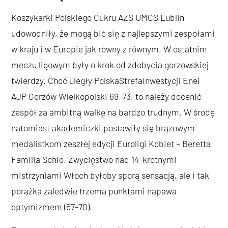
Koszykarki Polskiego Cukru AZS UMCS Lublin
udowodniły, że mogą bić się z najlepszymi zespołami
w kraju i w Europie jak równy z równym. W ostatnim
meczu ligowym były o krok od zdobycia gorzowskiej
twierdzy. Choć uległy PolskaStrefaInwestycji Enei
AJP Gorzów Wielkopolski 69-73, to należy docenić
zespół za ambitną walkę na bardzo trudnym. W środę
natomiast akademiczki postawiły się brązowym
medalistkom zeszłej edycji Euroligi Kobiet – Beretta
Familia Schio. Zwycięstwo nad 14-krotnymi
mistrzyniami Włoch byłoby sporą sensacją, ale i tak
porażka zaledwie trzema punktami napawa
optymizmem (67-70).