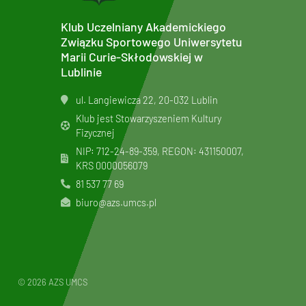
Klub Uczelniany Akademickiego
Związku Sportowego Uniwersytetu
Marii Curie-Skłodowskiej w
Lublinie
ul. Langiewicza 22, 20-032 Lublin
Klub jest Stowarzyszeniem Kultury
Fizycznej
NIP: 712-24-89-359, REGON: 431150007,
KRS
0000056079
81 537 77 69
biuro@azs.umcs.pl
© 2026 AZS UMCS