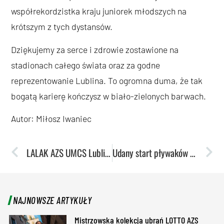
współrekordzistka kraju juniorek młodszych na
krótszym z tych dystansów.
Dziękujemy za serce i zdrowie zostawione na
stadionach całego świata oraz za godne
reprezentowanie Lublina. To ogromna duma, że tak
bogatą karierę kończysz w biało-zielonych barwach.
Autor: Miłosz Iwaniec
LALAK AZS UMCS Lublin zostaje w krajowej elicie! Rozmowy pomeczowe
Udany start pływaków AZS UMCS Lublin – Adela Piskorska najlepszą zawodniczką zawodów.
NAJNOWSZE ARTYKUŁY
Mistrzowska kolekcja ubrań LOTTO AZS