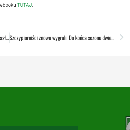
acebooku
TUTAJ
.
Sezon zakończony sukcesem. Drużyna odebrała zasłużone gratulacje
Szczypiorniści znowu wygrali. Do końca sezonu dwie kolejki