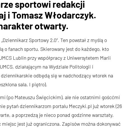
ze sportowi redakcji
aj i Tomasz Włodarczyk.
harakter otwarty.
„Dziennikarz Sportowy 2.0”. Ten powstał z myślą o
lą o fanach sportu. Skierowany jest do każdego, kto
S UMCS Lublin przy współpracy z Uniwersytetem Marii
MCS, działającym na Wydziale Politologii i
 dziennikarskie odbędą się w nadchodzący wtorek na
zklona sala, I piętro).
mi (po Mateuszu Święcickim), ale nie ostatnimi goścćmi
e pytań dziennikarzom portalu Meczyki.pl już wtorek (26
warte, a poprzedzą je nieco ponad godzinne warsztaty,
ość miejsc jest już ograniczona. Zapisów można dokonywać