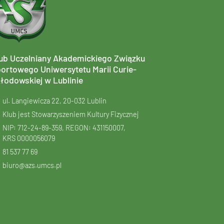
ub Uczelniany Akademickiego Związku
ortowego Uniwersytetu Marii Curie-
łodowskiej w Lublinie
ul. Langiewicza 22, 20-032 Lublin
Klub jest Stowarzyszeniem Kultury Fizycznej
NIP: 712-24-89-359, REGON: 431150007,
KRS
0000056079
81 537 77 69
biuro@azs.umcs.pl