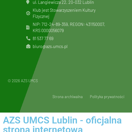
ul. Langiewicza 22, 20-032 Lublin
Klub jest Stowarzyszeniem Kultury
Fizycznej
NIP: 712-24-89-359, REGON: 431150007,
KRS
0000056079
81 537 77 69
biuro@azs.umcs.pl
© 2026 AZS UMCS
Strona archiwalna
Polityka prywatności
AZS UMCS Lublin - oficjalna
strona internetowa