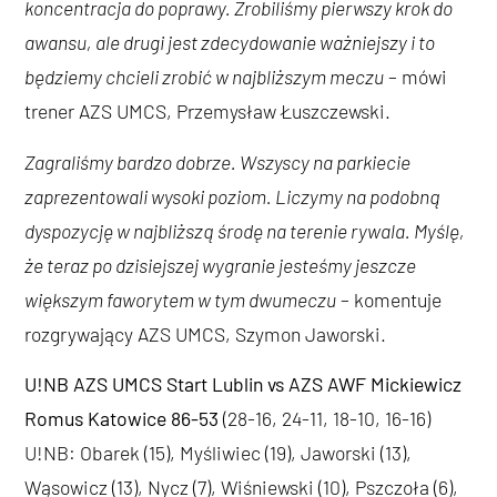
koncentracja do poprawy. Zrobiliśmy pierwszy krok do
awansu, ale drugi jest zdecydowanie ważniejszy i to
będziemy chcieli zrobić w najbliższym meczu
– mówi
trener AZS UMCS, Przemysław Łuszczewski.
Zagraliśmy bardzo dobrze. Wszyscy na parkiecie
zaprezentowali wysoki poziom. Liczymy na podobną
dyspozycję w najbliższą środę na terenie rywala. Myślę,
że teraz po dzisiejszej wygranie jesteśmy jeszcze
większym faworytem w tym dwumeczu
– komentuje
rozgrywający AZS UMCS, Szymon Jaworski.
U!NB AZS UMCS Start Lublin vs AZS AWF Mickiewicz
Romus Katowice 86-53
(28-16, 24-11, 18-10, 16-16)
U!NB: Obarek (15), Myśliwiec (19), Jaworski (13),
Wąsowicz (13), Nycz (7), Wiśniewski (10), Pszczoła (6),