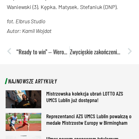
Waniewski (3), Kępka, Matysek, Stefaniuk (DNP).
fot. Elbrus Studio
Autor: Kamil Wojdat
“Ready to win” ‒ Weronika Muszyńska i Oskar Stachnik!
Zwycięskie zakończenie sezonu w wykonaniu szczypiornistów
NAJNOWSZE ARTYKUŁY
Mistrzowska kolekcja ubrań LOTTO AZS
UMCS Lublin już dostępna!
Reprezentanci AZS UMCS Lublin powalczą o
medale Mistrzostw Europy w Birmingham
Ulmer nowym sponsorem tytularnym