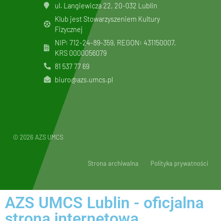
ul. Langiewicza 22, 20-032 Lublin
Klub jest Stowarzyszeniem Kultury
Fizycznej
NIP: 712-24-89-359, REGON: 431150007,
KRS
0000056079
81 537 77 69
biuro@azs.umcs.pl
© 2026 AZS UMCS
Strona archiwalna
Polityka prywatności
AZS UMCS Lublin - oficjalna
strona internetowa