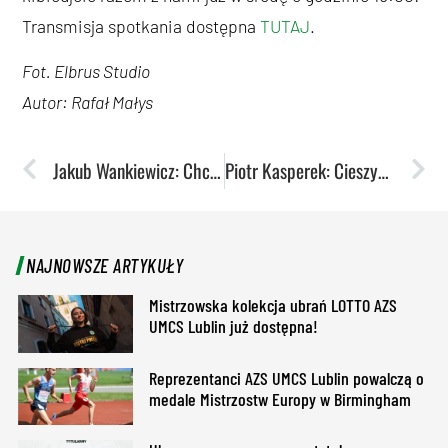
Transmisja spotkania dostępna
TUTAJ
.
Fot. Elbrus Studio
Autor: Rafał Małys
Jakub Wankiewicz: Chciałbym w przyszłości wprowadzić zespół do ekstraklasy
Piotr Kasperek: Cieszymy się, że sukcesy odnoszą nasi wychowankowie
NAJNOWSZE ARTYKUŁY
Mistrzowska kolekcja ubrań LOTTO AZS
UMCS Lublin już dostępna!
Reprezentanci AZS UMCS Lublin powalczą o
medale Mistrzostw Europy w Birmingham