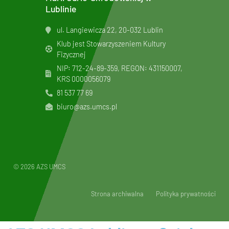
Lublinie
ul. Langiewicza 22, 20-032 Lublin
Klub jest Stowarzyszeniem Kultury
Fizycznej
NIP: 712-24-89-359, REGON: 431150007,
KRS
0000056079
81 537 77 69
biuro@azs.umcs.pl
© 2026 AZS UMCS
Strona archiwalna
Polityka prywatności