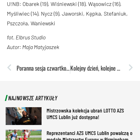
U!NB: Obarek (19), Wiśniewski (18), Wąsowicz (16),
Myśliwiec (14), Nycz (9), Jaworski, Kępka, Stefaniuk,
Pszczoła, Waniewski
fot. Elbrus Studio
Autor: Maja Matyjaszek
Poranna sesja czwartkowa. Kwalifikacje pływaków AZS UMCS
Kolejny dzień, kolejne medale akademików
NAJNOWSZE ARTYKUŁY
Mistrzowska kolekcja ubrań LOTTO AZS
UMCS Lublin już dostępna!
Reprezentanci AZS UMCS Lublin powalczą o
medale Mistrzostw Europy w Birmingham