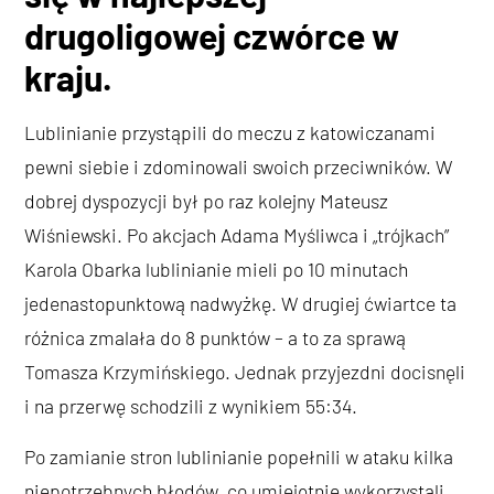
drugoligowej czwórce w
kraju.
Lublinianie przystąpili do meczu z katowiczanami
pewni siebie i zdominowali swoich przeciwników. W
dobrej dyspozycji był po raz kolejny Mateusz
Wiśniewski. Po akcjach Adama Myśliwca i „trójkach”
Karola Obarka lublinianie mieli po 10 minutach
jedenastopunktową nadwyżkę. W drugiej ćwiartce ta
różnica zmalała do 8 punktów – a to za sprawą
Tomasza Krzymińskiego. Jednak przyjezdni docisnęli
i na przerwę schodzili z wynikiem 55:34.
Po zamianie stron lublinianie popełnili w ataku kilka
niepotrzebnych błędów, co umiejętnie wykorzystali