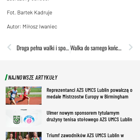
Fot. Bartek Kadruje
Autor: Miłosz Iwaniec
Droga pełna walki i sportowych emocji. Szczypiorniści i szczypiornistki AZS UMCS Lublin zakończyli zmagania w Akademickich Mistrzostwach Polski w Opolu
Walka do samego końca. Piłkarze AZS UMCS Lublin kończą zmagania w Akademickich Mistrzostwach Polski na fazie ćwierćfinałowej
NAJNOWSZE ARTYKUŁY
Reprezentanci AZS UMCS Lublin powalczą o
medale Mistrzostw Europy w Birmingham
Ulmer nowym sponsorem tytularnym
drużyny tenisa stołowego AZS UMCS Lublin
Triumf zawodników AZS UMCS Lublin w