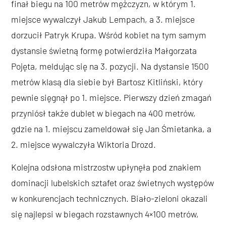
finał biegu na 100 metrów mężczyzn, w którym 1.
miejsce wywalczył Jakub Lempach, a 3. miejsce
dorzucił Patryk Krupa. Wśród kobiet na tym samym
dystansie świetną formę potwierdziła Małgorzata
Pojęta, meldując się na 3. pozycji. Na dystansie 1500
metrów klasą dla siebie był Bartosz Kitliński, który
pewnie sięgnął po 1. miejsce. Pierwszy dzień zmagań
przyniósł także dublet w biegach na 400 metrów,
gdzie na 1. miejscu zameldował się Jan Śmietanka, a
2. miejsce wywalczyła Wiktoria Drozd.
Kolejna odsłona mistrzostw upłynęła pod znakiem
dominacji lubelskich sztafet oraz świetnych występów
w konkurencjach technicznych. Biało-zieloni okazali
się najlepsi w biegach rozstawnych 4×100 metrów,