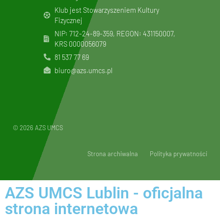
Klub jest Stowarzyszeniem Kultury
Fizycznej
NIP: 712-24-89-359, REGON: 431150007,
KRS
0000056079
81 537 77 69
biuro@azs.umcs.pl
© 2026 AZS UMCS
Strona archiwalna
Polityka prywatności
AZS UMCS Lublin - oficjalna
strona internetowa