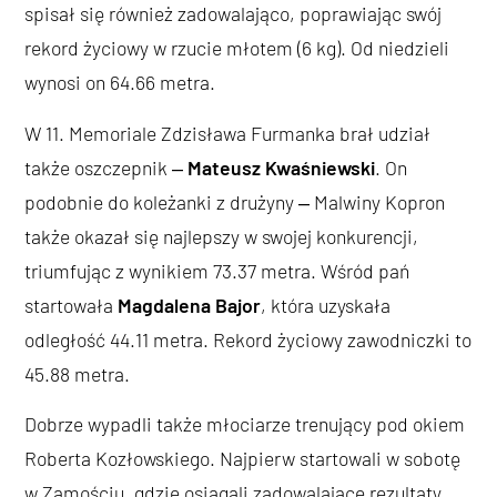
spisał się również zadowalająco, poprawiając swój
rekord życiowy w rzucie młotem (6 kg). Od niedzieli
wynosi on 64.66 metra.
W 11. Memoriale Zdzisława Furmanka brał udział
także oszczepnik ‒
Mateusz Kwaśniewski
. On
podobnie do koleżanki z drużyny ‒ Malwiny Kopron
także okazał się najlepszy w swojej konkurencji,
triumfując z wynikiem 73.37 metra. Wśród pań
startowała
Magdalena Bajor
, która uzyskała
odległość 44.11 metra. Rekord życiowy zawodniczki to
45.88 metra.
Dobrze wypadli także młociarze trenujący pod okiem
Roberta Kozłowskiego. Najpierw startowali w sobotę
w Zamościu, gdzie osiągali zadowalające rezultaty.