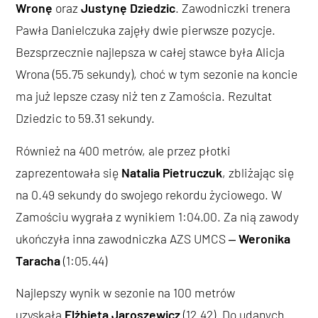
Wronę
oraz
Justynę Dziedzic
. Zawodniczki trenera
Pawła Danielczuka zajęły dwie pierwsze pozycje.
Bezsprzecznie najlepsza w całej stawce była Alicja
Wrona (55.75 sekundy), choć w tym sezonie na koncie
ma już lepsze czasy niż ten z Zamościa. Rezultat
Dziedzic to 59.31 sekundy.
Również na 400 metrów, ale przez płotki
zaprezentowała się
Natalia Pietruczuk
, zbliżając się
na 0.49 sekundy do swojego rekordu życiowego. W
Zamościu wygrała z wynikiem 1:04.00. Za nią zawody
ukończyła inna zawodniczka AZS UMCS ‒
Weronika
Taracha
(1:05.44)
Najlepszy wynik w sezonie na 100 metrów
uzyskała
Elżbieta Jaroszewicz
(12.42). Do udanych