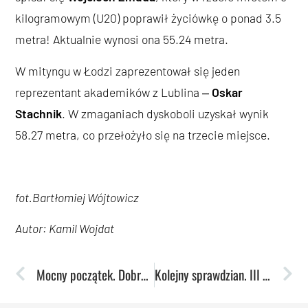
kilogramowym (U20) poprawił życiówkę o ponad 3.5
metra! Aktualnie wynosi ona 55.24 metra.
W mityngu w Łodzi zaprezentował się jeden
reprezentant akademików z Lublina ‒
Oskar
Stachnik
. W zmaganiach dyskoboli uzyskał wynik
58.27 metra, co przełożyło się na trzecie miejsce.
fot.Bartłomiej Wójtowicz
Autor: Kamil Wojdat
Mocny początek. Dobry prognostyk na dalszą część sezonu!
Kolejny sprawdzian. III Mityng LOZLA na plus