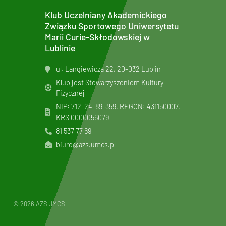
Klub Uczelniany Akademickiego
Związku Sportowego Uniwersytetu
Marii Curie-Skłodowskiej w
Lublinie
ul. Langiewicza 22, 20-032 Lublin
Klub jest Stowarzyszeniem Kultury
Fizycznej
NIP: 712-24-89-359, REGON: 431150007,
KRS
0000056079
81 537 77 69
biuro@azs.umcs.pl
© 2026 AZS UMCS