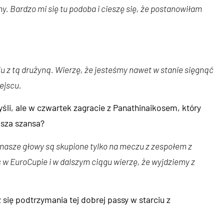
y. Bardzo mi się tu podoba i cieszę się, że postanowiłam
 z tą drużyną. Wierzę, że jesteśmy nawet w stanie sięgnąć
ejscu.
yśli, ale w czwartek zagracie z Panathinaikosem, który
asza szansa?
z nasze głowy są skupione tylko na meczu z zespołem z
 w EuroCupie i w dalszym ciągu wierzę, że wyjdziemy z
 się podtrzymania tej dobrej passy w starciu z