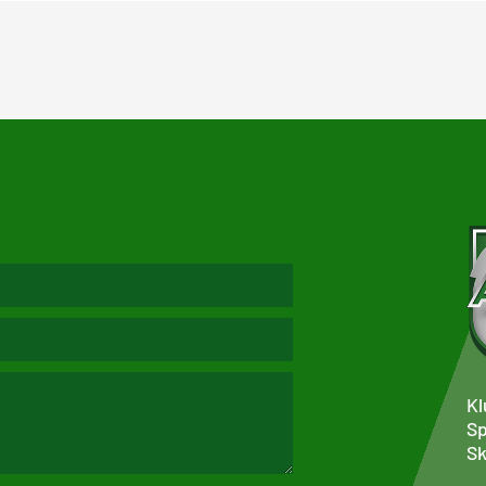
Kl
Sp
Sk