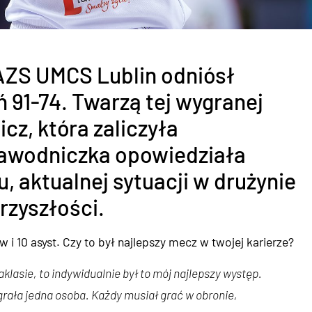
 AZS UMCS Lublin odniósł
 91-74. Twarzą tej wygranej
z, która zaliczyła
Zawodniczka opowiedziała
, aktualnej sytuacji w drużynie
przyszłości.
i 10 asyst. Czy to był najlepszy mecz w twojej karierze?
aklasie, to indywidualnie był to mój najlepszy występ.
rała jedna osoba. Każdy musiał grać w obronie,