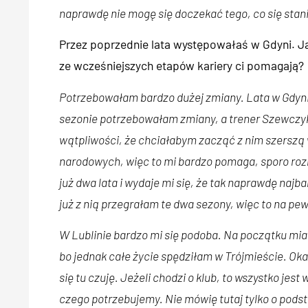
naprawdę nie mogę się doczekać tego, co się stan
Przez poprzednie lata występowałaś w Gdyni. J
ze wcześniejszych etapów kariery ci pomagają?
Potrzebowałam bardzo dużej zmiany. Lata w Gdyni 
sezonie potrzebowałam zmiany, a trener Szewczy
wątpliwości, że chciałabym zacząć z nim szerszą
narodowych, więc to mi bardzo pomaga, sporo roz
już dwa lata i wydaje mi się, że tak naprawdę najbar
już z nią przegrałam te dwa sezony, więc to na p
W Lublinie bardzo mi się podoba. Na początku mia
bo jednak całe życie spędziłam w Trójmieście. Oka
się tu czuję. Jeżeli chodzi o klub, to wszystko je
czego potrzebujemy. Nie mówię tutaj tylko o podsta