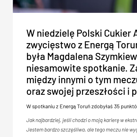
W niedzielę Polski Cukier
zwycięstwo z Energą Toruń
była Magdalena Szymkiewic
niesamowite spotkanie. 
między innymi o tym meczu
oraz swojej przeszłości i 
W spotkaniu z Energą Toruń zdobyłaś 35 punktów 
Jak najbardziej, jeśli chodzi o moją karierę w ekstr
Jestem bardzo szczęśliwa, ale tego meczu nie wyg