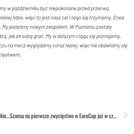
my w październiku być niepokonane przed przerwą
iej lidze, więc to jest nasz cel i tego się trzymamy. Enea
ia. My jesteśmy nowym zespołem. W Poznaniu zostały
ą, jak ze sobą grać. My w dalszym ciągu się poznajemy,
meczu na mecz wyglądamy coraz lepiej, więc nie obawiamy się
ycięstwem.
Podsumowanie tygodnia: Sukces Kacpra Stokowskiego, zwycięstwa koszykarek, szczypiornistów i tenisistek
Szansa na pierwsze zwycięstwo w EuroCup już w czwartek