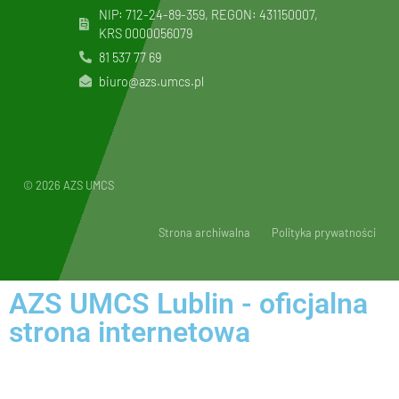
NIP: 712-24-89-359, REGON: 431150007,
KRS
0000056079
81 537 77 69
biuro@azs.umcs.pl
© 2026 AZS UMCS
Strona archiwalna
Polityka prywatności
AZS UMCS Lublin - oficjalna
strona internetowa