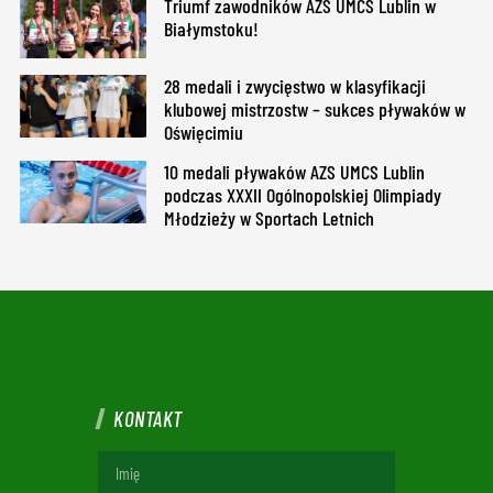
Triumf zawodników AZS UMCS Lublin w
Białymstoku!
28 medali i zwycięstwo w klasyfikacji
klubowej mistrzostw – sukces pływaków w
Oświęcimiu
10 medali pływaków AZS UMCS Lublin
podczas XXXII Ogólnopolskiej Olimpiady
Młodzieży w Sportach Letnich
KONTAKT