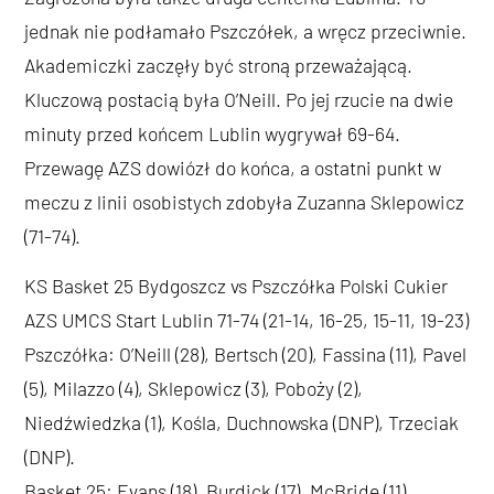
jednak nie podłamało Pszczółek, a wręcz przeciwnie.
Akademiczki zaczęły być stroną przeważającą.
Kluczową postacią była O’Neill. Po jej rzucie na dwie
minuty przed końcem Lublin wygrywał 69-64.
Przewagę AZS dowiózł do końca, a ostatni punkt w
meczu z linii osobistych zdobyła Zuzanna Sklepowicz
(71-74).
KS Basket 25 Bydgoszcz vs Pszczółka Polski Cukier
AZS UMCS Start Lublin 71-74 (21-14, 16-25, 15-11, 19-23)
Pszczółka: O’Neill (28), Bertsch (20), Fassina (11), Pavel
(5), Milazzo (4), Sklepowicz (3), Poboży (2),
Niedźwiedzka (1), Kośla, Duchnowska (DNP), Trzeciak
(DNP).
Basket 25: Evans (18), Burdick (17), McBride (11),