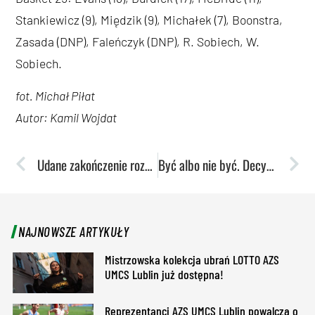
Stankiewicz (9), Międzik (9), Michałek (7), Boonstra,
Zasada (DNP), Faleńczyk (DNP), R. Sobiech, W.
Sobiech.
fot. Michał Piłat
Autor: Kamil Wojdat
Udane zakończenie rozgrywek w wykonaniu siatkarek
Być albo nie być. Decydujący bój Pszczółek!
NAJNOWSZE ARTYKUŁY
Mistrzowska kolekcja ubrań LOTTO AZS
UMCS Lublin już dostępna!
Reprezentanci AZS UMCS Lublin powalczą o