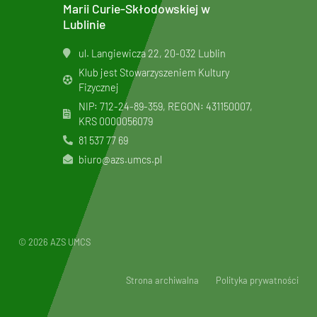
Marii Curie-Skłodowskiej w
Lublinie
ul. Langiewicza 22, 20-032 Lublin
Klub jest Stowarzyszeniem Kultury
Fizycznej
NIP: 712-24-89-359, REGON: 431150007,
KRS
0000056079
81 537 77 69
biuro@azs.umcs.pl
© 2026 AZS UMCS
Strona archiwalna
Polityka prywatności