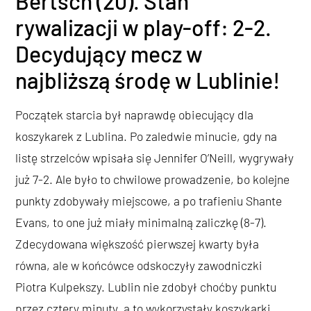
Bertsch (20). Stan
rywalizacji w play-off: 2-2.
Decydujący mecz w
najbliższą środę w Lublinie!
Początek starcia był naprawdę obiecujący dla
koszykarek z Lublina. Po zaledwie minucie, gdy na
listę strzelców wpisała się Jennifer O’Neill, wygrywały
już 7-2. Ale było to chwilowe prowadzenie, bo kolejne
punkty zdobywały miejscowe, a po trafieniu Shante
Evans, to one już miały minimalną zaliczkę (8-7).
Zdecydowana większość pierwszej kwarty była
równa, ale w końcówce odskoczyły zawodniczki
Piotra Kulpekszy. Lublin nie zdobył choćby punktu
przez cztery minuty, a to wykorzystały koszykarki