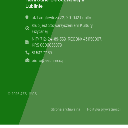
Lublinie
ul. Langiewicza 22, 20-032 Lublin
Klub jest Stowarzyszeniem Kultury
Fizycznej
NIP: 712-24-89-359, REGON: 431150007,
KRS
0000056079
81 537 77 69
biuro@azs.umcs.pl
© 2026 AZS UMCS
Strona archiwalna
Polityka prywatności