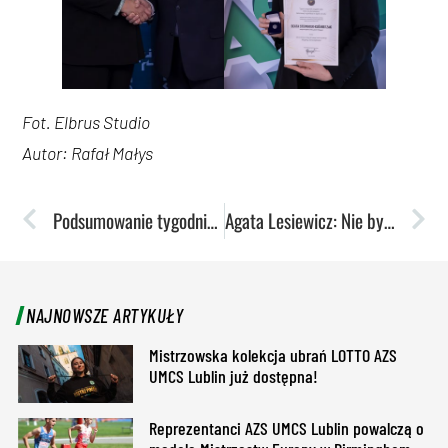
Fot. Elbrus Studio
Autor: Rafał Małys
Podsumowanie tygodnia: Agata Lesiewicz obroniła tytuł mistrzowski
Agata Lesiewicz: Nie byłam w stanie normalnie chodzić do 3-4 dni przed Akademickimi Mistrzostwami Polski
NAJNOWSZE ARTYKUŁY
Mistrzowska kolekcja ubrań LOTTO AZS
UMCS Lublin już dostępna!
Reprezentanci AZS UMCS Lublin powalczą o