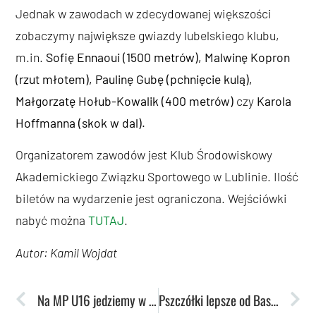
Jednak w zawodach w zdecydowanej większości
zobaczymy największe gwiazdy lubelskiego klubu,
m.in.
Sofię Ennaoui (1500 metrów), Malwinę Kopron
(rzut młotem), Paulinę Gubę (pchnięcie kulą),
Małgorzatę Hołub-Kowalik (400 metrów)
czy
Karola
Hoffmanna (skok w dal).
Organizatorem zawodów jest Klub Środowiskowy
Akademickiego Związku Sportowego w Lublinie. Ilość
biletów na wydarzenie jest ograniczona. Wejściówki
nabyć można
TUTAJ
.
Autor: Kamil Wojdat
Na MP U16 jedziemy w najsilniejszym składzie ‒ rozmowa z trenerem Sławomirem Deptą
Pszczółki lepsze od Basketu Bydgoszcz