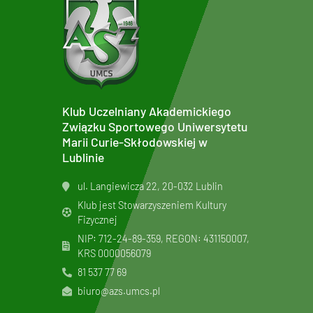
Klub Uczelniany Akademickiego
Związku Sportowego Uniwersytetu
Marii Curie-Skłodowskiej w
Lublinie
ul. Langiewicza 22, 20-032 Lublin
Klub jest Stowarzyszeniem Kultury
Fizycznej
NIP: 712-24-89-359, REGON: 431150007,
KRS
0000056079
81 537 77 69
biuro@azs.umcs.pl