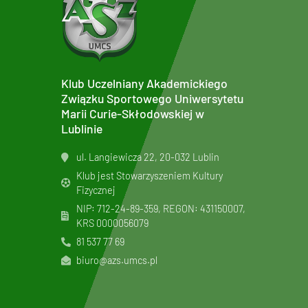
Klub Uczelniany Akademickiego
Związku Sportowego Uniwersytetu
Marii Curie-Skłodowskiej w
Lublinie
ul. Langiewicza 22, 20-032 Lublin
Klub jest Stowarzyszeniem Kultury
Fizycznej
NIP: 712-24-89-359, REGON: 431150007,
KRS
0000056079
81 537 77 69
biuro@azs.umcs.pl