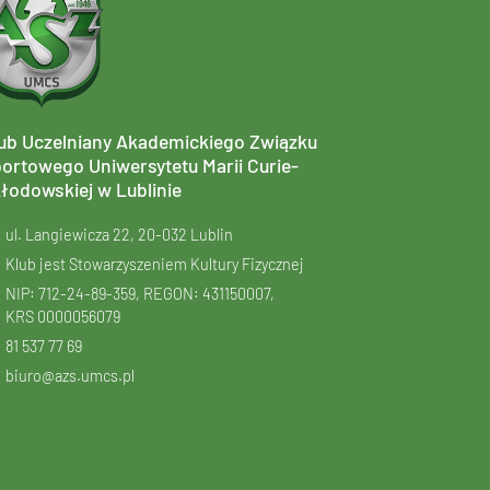
ub Uczelniany Akademickiego Związku
ortowego Uniwersytetu Marii Curie-
łodowskiej w Lublinie
ul. Langiewicza 22, 20-032 Lublin
Klub jest Stowarzyszeniem Kultury Fizycznej
NIP: 712-24-89-359, REGON: 431150007,
KRS
0000056079
81 537 77 69
biuro@azs.umcs.pl