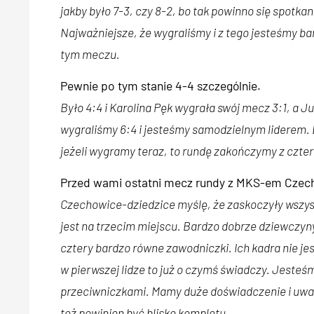
jakby było 7-3, czy 8-2, bo tak powinno się spotka
Najważniejsze, że wygraliśmy i z tego jesteśmy b
tym meczu.
Pewnie po tym stanie 4-4 szczególnie.
Było 4:4 i Karolina Pęk wygrała swój mecz 3:1, a 
wygraliśmy 6:4 i jesteśmy samodzielnym liderem. 
jeżeli wygramy teraz, to rundę zakończymy z czte
Przed wami ostatni mecz rundy z MKS-em Czecho
Czechowice-dziedzice myślę, że zaskoczyły wszyst
jest na trzecim miejscu. Bardzo dobrze dziewczyny
cztery bardzo równe zawodniczki. Ich kadra nie jest
w pierwszej lidze to już o czymś świadczy. Jesteśm
przeciwniczkami. Mamy duże doświadczenie i uważam,
też powinien być blisko kompletu.