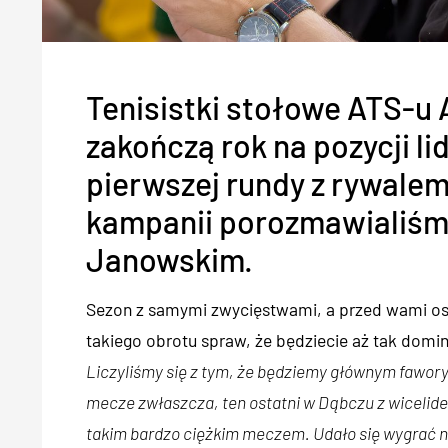
Tenisistki stołowe ATS-u
zakończą rok na pozycji li
pierwszej rundy z rywalem 
kampanii porozmawialiśm
Janowskim.
Sezon z samymi zwycięstwami, a przed wami osta
takiego obrotu spraw, że będziecie aż tak domi
Liczyliśmy się z tym, że będziemy głównym fawor
mecze zwłaszcza, ten ostatni w Dąbczu z wicelide
takim bardzo ciężkim meczem. Udało się wygrać no 