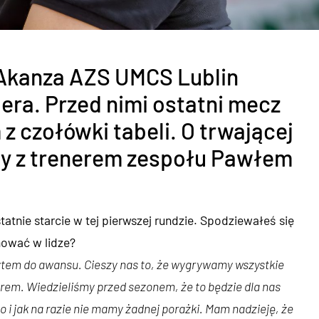
 Akanza AZS UMCS Lublin
dera. Przed nimi ostatni mecz
z czołówki tabeli. O trwającej
y z trenerem zespołu Pawłem
tnie starcie w tej pierwszej rundzie. Spodziewałeś się
nować w lidze?
ytem do awansu. Cieszy nas to, że wygrywamy wszystkie
rem. Wiedzieliśmy przed sezonem, że to będzie dla nas
i jak na razie nie mamy żadnej porażki. Mam nadzieję, że