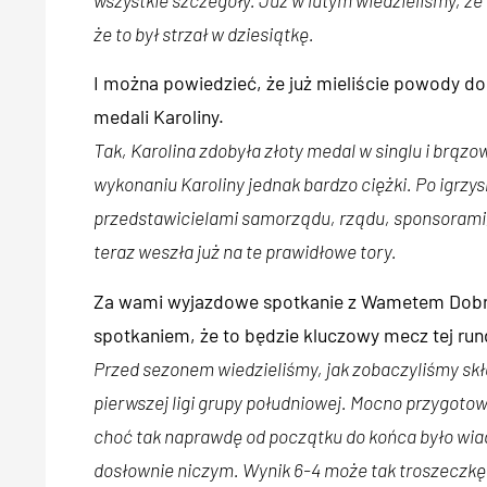
że to był strzał w dziesiątkę.
I można powiedzieć, że już mieliście powody do
medali Karoliny.
Tak, Karolina zdobyła złoty medal w singlu i brąz
wykonaniu Karoliny jednak bardzo ciężki. Po igrz
przedstawicielami samorządu, rządu, sponsorami, 
teraz weszła już na te prawidłowe tory.
Za wami wyjazdowe spotkanie z Wametem Dobry
spotkaniem, że to będzie kluczowy mecz tej run
Przed sezonem wiedzieliśmy, jak zobaczyliśmy skł
pierwszej ligi grupy południowej. Mocno przygoto
choć tak naprawdę od początku do końca było wia
dosłownie niczym. Wynik 6-4 może tak troszeczkę o