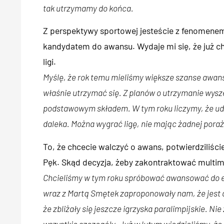
tak utrzymamy do końca.
Z perspektywy sportowej jesteście z fenomenem.
kandydatem do awansu. Wydaje mi się, że już ch
ligi.
Myślę, że rok temu mieliśmy większe szanse awan
właśnie utrzymać się. Z planów o utrzymanie wys
podstawowym składem. W tym roku liczymy, że uda
daleka. Można wygrać ligę, nie mając żadnej porażk
To, że chcecie walczyć o awans, potwierdziliśc
Pęk. Skąd decyzja, żeby zakontraktować multim
Chcieliśmy w tym roku spróbować awansować do eks
wraz z Martą Smętek zaproponowały nam, że jest do
że zbliżały się jeszcze igrzyska paralimpijskie. N
wszystkie szczegóły. Już w lutym wiedzieliśmy, że 