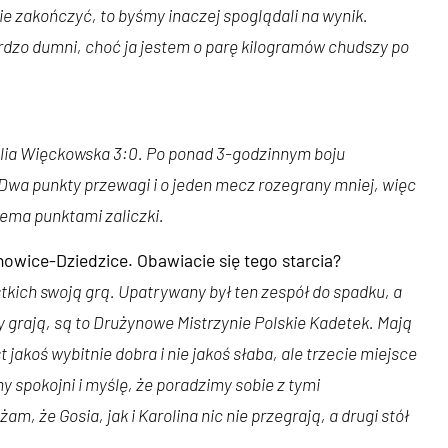
nie zakończyć, to byśmy inaczej spoglądali na wynik.
ardzo dumni, choć ja jestem o parę kilogramów chudszy po
Julia Więckowska 3:0. Po ponad 3-godzinnym boju
Dwa punkty przewagi i o jeden mecz rozegrany mniej, więc
rema punktami zaliczki.
wice-Dziedzice. Obawiacie się tego starcia?
kich swoją grą. Upatrywany był ten zespół do spadku, a
 grają, są to Drużynowe Mistrzynie Polskie Kadetek. Mają
 jakoś wybitnie dobra i nie jakoś słaba, ale trzecie miejsce
y spokojni i myślę, że poradzimy sobie z tymi
 że Gosia, jak i Karolina nic nie przegrają, a drugi stół