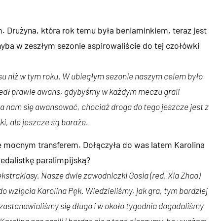
 Drużyna, która rok temu była beniaminkiem, teraz jest
yba w zeszłym sezonie aspirowaliście do tej czołówki
su niż w tym roku. W ubiegłym sezonie naszym celem było
zedł prawie awans, gdybyśmy w każdym meczu grali
 nam się awansować, chociaż droga do tego jeszcze jest z
i, ale jeszcze są baraże.
ie mocnym transferem. Dołączyła do was latem Karolina
edalistkę paralimpijską?
traklasy. Nasze dwie zawodniczki Gosia (red. Xia Zhao)
 wzięcia Karolina Pęk. Wiedzieliśmy, jak gra, tym bardziej
ie zastanawialiśmy się długo i w około tygodnia dogadaliśmy
Karolina nas zasili i bardzo się z tego cieszymy, bo uważam,