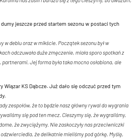
 dumy jeszcze przed startem sezonu w postaci tych
owy w deblu oraz w mikście. Początek sezonu był w
yskach odczuwała duże zmęczenie, miała sporo spotkań z
partnerami. Jej forma była taka mocno osłabiona, ale
 Wiązar KS Dąbcze. Już dało się odczuć przed tym
dy.
ady zespołów, że to będzie nasz główny rywal do wygrania
wywaliśmy się pod ten mecz. Cieszymy się, że wygraliśmy,
dome, że zwyciężymy. Nie zaskoczyły nas przeciwniczki
dzwierciedla, że delikatnie mieliśmy pod górkę. Myślę,