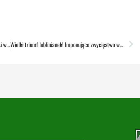
Koszykarki zawalczą o powrót do ligowej czołówki w niedzielę
Wielki triumf lublinianek! Imponujące zwycięstwo w akademickich derbach