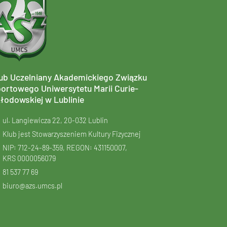
ub Uczelniany Akademickiego Związku
ortowego Uniwersytetu Marii Curie-
łodowskiej w Lublinie
ul. Langiewicza 22, 20-032 Lublin
Klub jest Stowarzyszeniem Kultury Fizycznej
NIP: 712-24-89-359, REGON: 431150007,
KRS
0000056079
81 537 77 69
biuro@azs.umcs.pl