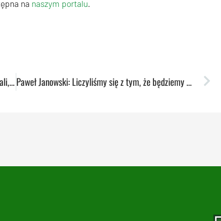
tępna na
naszym portalu
.
Maja Kusiak: Lubelscy kibice już nieraz udowadniali, że potrafią okazać nam wsparcie
Paweł Janowski: Liczyliśmy się z tym, że będziemy głównym faworytem do awansu