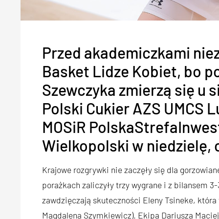
Przed akademiczkami niez
Basket Lidze Kobiet, bo 
Szewczyka zmierzą się u s
Polski Cukier AZS UMCS Lu
MOSiR PolskaStrefaInwes
Wielkopolski w niedzielę, 
Krajowe rozgrywki nie zaczęły się dla gorzowian
porażkach zaliczyły trzy wygrane i z bilansem 3
zawdzięczają skuteczności Eleny Tsineke, która 
Magdalena Szymkiewicz). Ekipa Dariusza Macieje