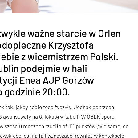
wykle ważne starcie w Orlen
podopieczne Krzysztofa
iebie z wicemistrzem Polski.
blin podejmie w hali
tycji Enea AJP Gorzów
o godzinie 20:00.
ek tak, jakby sobie tego życzyły. Jednak po trzech
-3 awansowały na 6. lokatę w tabeli. W OBLK sporo
w sześciu meczach rzuciła aż 111 punktów (tyle samo, co
wskiego jest na fali wznoszącej również w kontekście