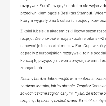
rozgrywek EuroCup, gdyż udało im się wyjść z dr
przeciwnikiem będzie Besiktas Stambuł. Wicemis
którym wygrały 3 na 5 ostatnich pojedynków be
Z kolei lubelskie akademiczki ligowy sezon rozpo
rozpęd. Zielono-białe mają aktualnie bilans 4-
napawać je ich ostatni mecz w EuroCup, w któ
odpadły z europejskich rozgrywek, to nie poddały
kończą tę przygodę z dwoma zwycięstwami. Tera
zmaganiach.
Musimy bardzo dobrze wejść w to spotkanie, klucz
zarówno w ataku, jak i w obronie. Zespół z Gorzow
zawodniczkami zagranicznymi. Myślę, że istotne bę
skupimy i będziemy szukać szans dla siebie, żeby 