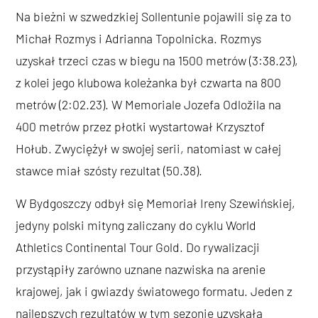
Na bieżni w szwedzkiej Sollentunie pojawili się za to
Michał Rozmys i Adrianna Topolnicka. Rozmys
uzyskał trzeci czas w biegu na 1500 metrów (3:38.23),
z kolei jego klubowa koleżanka był czwarta na 800
metrów (2:02.23). W Memoriale Jozefa Odložila na
400 metrów przez płotki wystartował Krzysztof
Hołub. Zwyciężył w swojej serii, natomiast w całej
stawce miał szósty rezultat (50.38).
W Bydgoszczy odbył się Memoriał Ireny Szewińskiej,
jedyny polski mityng zaliczany do cyklu World
Athletics Continental Tour Gold. Do rywalizacji
przystąpiły zarówno uznane nazwiska na arenie
krajowej, jak i gwiazdy światowego formatu. Jeden z
najlepszych rezultatów w tym sezonie uzyskała