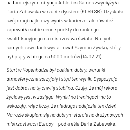
na tamtejszym mityngu Athletics Games zwyciężyła
Daria Zabawska w rzucie dyskiem (61.59 SB). Uzyskała
swój drugi najlepszy wynik w karierze, ale również
zapewniła sobie cenne punkty do rankingu
kwalifikacyjnego na mistrzostwa świata. Na tych
samych zawodach wystartował Szymon Żywko, który
był piąty w biegu na 5000 metrów (14:02.21).
Start w Kopenhadze był całkiem dobry, warunki
atmosferyczne sprzyjały i stąd ten wynik. Dyspozycja
jest dobra i na tę chwilę stabilna. Czuję, że mój rekord
życiowy jest w zasięgu. Wyniki na treningach na to
wskazują, więc liczę, że niedługo nadejdzie ten dzień.
Na razie skupiam się na dobrym starcie na drużynowych
mistrzostwach Europy
– podkreśla Daria Zabawska.