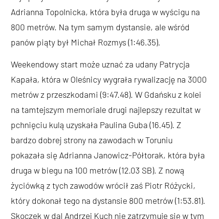
Adrianna Topolnicka, która była druga w wyścigu na
800 metrów. Na tym samym dystansie, ale wśród
panów piąty był Michał Rozmys (1:46.35).
Weekendowy start może uznać za udany Patrycja
Kapała, która w Oleśnicy wygrała rywalizację na 3000
metrów z przeszkodami (9:47.48). W Gdańsku z kolei
na tamtejszym memoriale drugi najlepszy rezultat w
pchnięciu kulą uzyskała Paulina Guba (16.45). Z
bardzo dobrej strony na zawodach w Toruniu
pokazała się Adrianna Janowicz-Półtorak, która była
druga w biegu na 100 metrów (12.03 SB). Z nową
życiówką z tych zawodów wrócił zaś Piotr Różycki,
który dokonał tego na dystansie 800 metrów (1:53.81).
Skoczek w dal Andrzej Kuch nie zatrzymuje się w tym