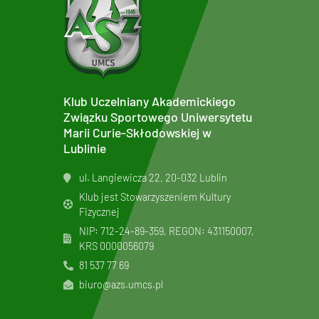
Klub Uczelniany Akademickiego
Związku Sportowego Uniwersytetu
Marii Curie-Skłodowskiej w
Lublinie
ul. Langiewicza 22, 20-032 Lublin
Klub jest Stowarzyszeniem Kultury
Fizycznej
NIP: 712-24-89-359, REGON: 431150007,
KRS
0000056079
81 537 77 69
biuro@azs.umcs.pl