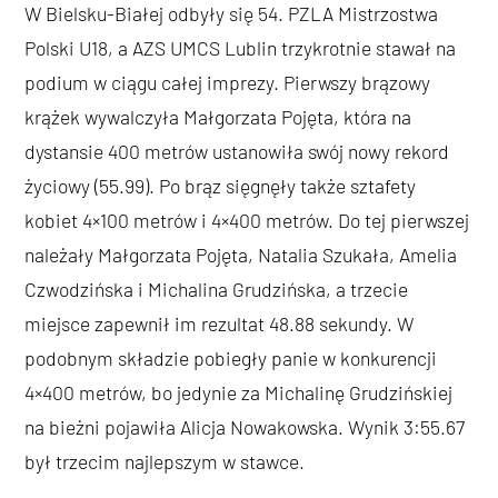
W Bielsku-Białej odbyły się 54. PZLA Mistrzostwa
Polski U18, a AZS UMCS Lublin trzykrotnie stawał na
podium w ciągu całej imprezy. Pierwszy brązowy
krążek wywalczyła Małgorzata Pojęta, która na
dystansie 400 metrów ustanowiła swój nowy rekord
życiowy (55.99). Po brąz sięgnęły także sztafety
kobiet 4×100 metrów i 4×400 metrów. Do tej pierwszej
należały Małgorzata Pojęta, Natalia Szukała, Amelia
Czwodzińska i Michalina Grudzińska, a trzecie
miejsce zapewnił im rezultat 48.88 sekundy. W
podobnym składzie pobiegły panie w konkurencji
4×400 metrów, bo jedynie za Michalinę Grudzińskiej
na bieżni pojawiła Alicja Nowakowska. Wynik 3:55.67
był trzecim najlepszym w stawce.