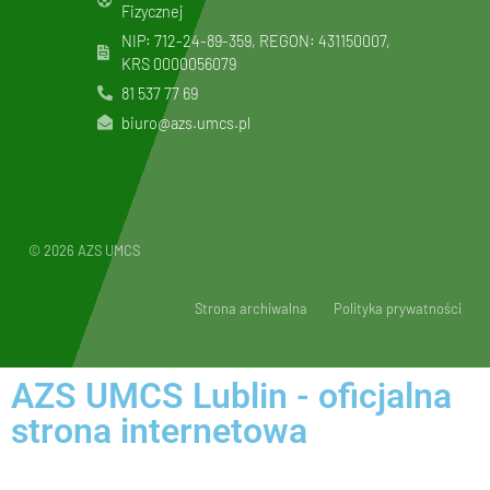
Fizycznej
NIP: 712-24-89-359, REGON: 431150007,
KRS
0000056079
81 537 77 69
biuro@azs.umcs.pl
© 2026 AZS UMCS
Strona archiwalna
Polityka prywatności
AZS UMCS Lublin - oficjalna
strona internetowa