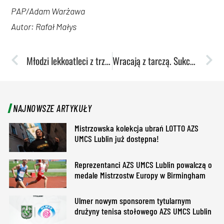
PAP/Adam Warżawa
Autor: Rafał Małys
Młodzi lekkoatleci z trzema brązowymi medalami na MP U18
Wracają z tarczą. Sukces zielono-białych w Oświęcimiu
NAJNOWSZE ARTYKUŁY
Mistrzowska kolekcja ubrań LOTTO AZS
UMCS Lublin już dostępna!
Reprezentanci AZS UMCS Lublin powalczą o
medale Mistrzostw Europy w Birmingham
Ulmer nowym sponsorem tytularnym
drużyny tenisa stołowego AZS UMCS Lublin