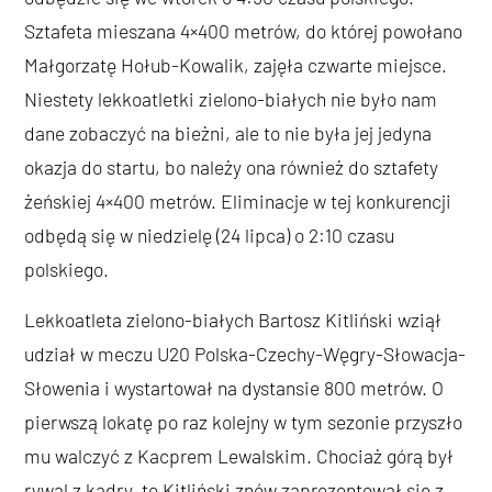
Sztafeta mieszana 4×400 metrów, do której powołano
Małgorzatę Hołub-Kowalik, zajęła czwarte miejsce.
Niestety lekkoatletki zielono-białych nie było nam
dane zobaczyć na bieżni, ale to nie była jej jedyna
okazja do startu, bo należy ona również do sztafety
żeńskiej 4×400 metrów. Eliminacje w tej konkurencji
odbędą się w niedzielę (24 lipca) o 2:10 czasu
polskiego.
Lekkoatleta zielono-białych Bartosz Kitliński wziął
udział w meczu U20 Polska-Czechy-Węgry-Słowacja-
Słowenia i wystartował na dystansie 800 metrów. O
pierwszą lokatę po raz kolejny w tym sezonie przyszło
mu walczyć z Kacprem Lewalskim. Chociaż górą był
rywal z kadry, to Kitliński znów zaprezentował się z