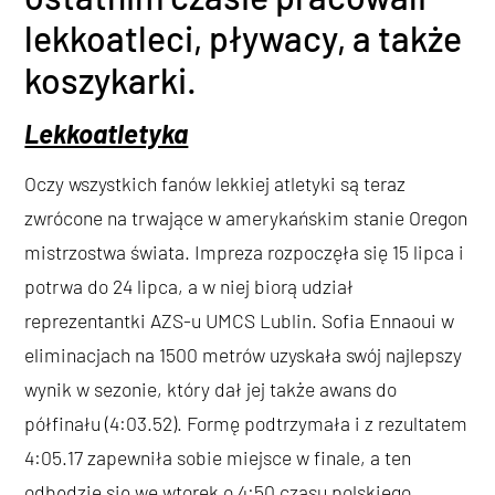
lekkoatleci, pływacy, a także
koszykarki.
Lekkoatletyka
Oczy wszystkich fanów lekkiej atletyki są teraz
zwrócone na trwające w amerykańskim stanie Oregon
mistrzostwa świata. Impreza rozpoczęła się 15 lipca i
potrwa do 24 lipca, a w niej biorą udział
reprezentantki AZS-u UMCS Lublin. Sofia Ennaoui w
eliminacjach na 1500 metrów uzyskała swój najlepszy
wynik w sezonie, który dał jej także awans do
półfinału (4:03.52). Formę podtrzymała i z rezultatem
4:05.17 zapewniła sobie miejsce w finale, a ten
odbędzie się we wtorek o 4:50 czasu polskiego.